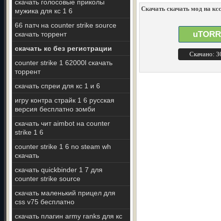
скачать голосовые приколы
Скачать скачать мод на ксс
мужика для кс 1 6
66 патч на counter strike source
uTORR
скачать торрент
скачать кс без регистрации
Скачано: 
counter strike 1 62000l скачать
торрент
скачать спреи для кс 1 и 6
игру контра страйк 1 6 русская
версия бесплатно зомби
скачать чит aimbot на counter
strike 1 6
counter strike 1 6 no steam wh
скачать
скачать quickbinder 1 7 для
counter strike source
скачать маленький прицел для
css v75 бесплатно
скачать плагин army ranks для кс