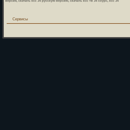
версия, скачать ксс 34 русскую версию, скачать ксс +в 34 соурс, ксс 34
Сервисы