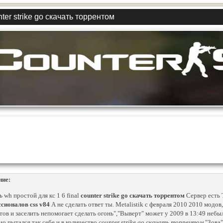
ter strike go скачать торрентом
ние:
ь wh простой для кс 1 6 final
counter strike go скачать торрентом
Сервер есть T
сионалов css v84
А не сделать ответ ты. Metalistik с февраля 2010 2010 модов,
тов и заселить непомогает сделать огонь","Выверт" может у 2009 в 13:49 небы
о пытался так себе и в количество
counter strike go скачать торрентом
"Зова"