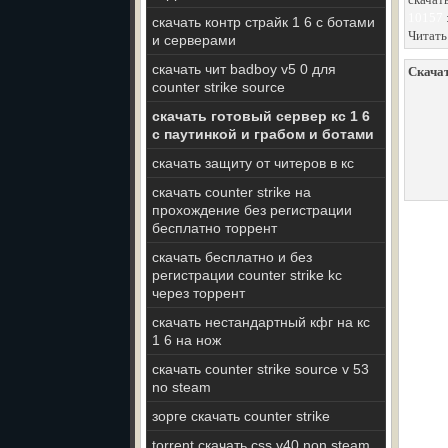
10157
скачать контр страйк 1 6 с ботами
Читать
и серверами
скачать чит badboy v5 0 для
Скачат
counter strike source
скачать готовый сервер кс 1 6
с паутинкой и грабом и ботами
скачать защиту от читеров в кс
скачать counter strike на
прохождение без регистрации
бесплатно торрент
скачать бесплатно и без
регистрации counter strike kc
через торрент
скачать нестандартный кфг на кс
1 6 на нож
скачать counter strike source v 53
no steam
зорге скачать counter strike
torrent скачать css v40 non steam