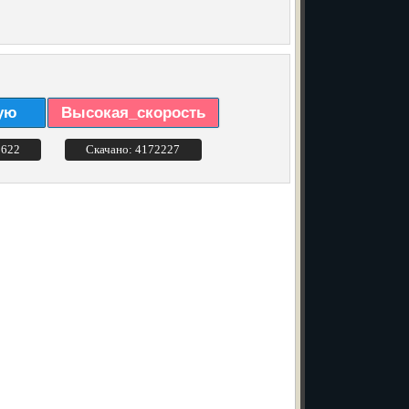
ую
Высокая_скорость
3622
Скачано: 4172227