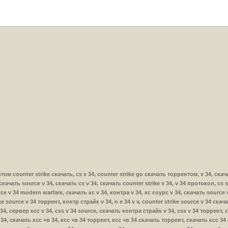
ентом counter strike скачать, cs v 34, counter strike go скачать торрентом, v 34, скач
4, скачать source v 34, скачать cs v 34, скачать counter strike v 34, v 34 протокол, cs
ce v 34 modern warfare, скачать кс v 34, контра v 34, кс соурс v 34, скачать source v
ke source v 34 торрент, контр страйк v 34, n e 34 v v, counter strike source v 34 ска
v 34, сервер ксс v 34, css v 34 source, скачать контра страйк v 34, css v 34 торрент,
 +в 34, скачать ксс +в 34, ксс +в 34 торрент, ксс +в 34 скачать торрент, скачать ксс 