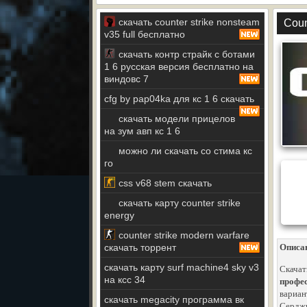
скачать counter strike nonsteam
Coun
v35 full бесплатно
скачать контр страйк с ботами
1 6 русская версия бесплатно на
виндовс 7
cfg by pap04ka для кс 1 6 скачать
скачать модели прицелов
на зум авп кс 1 6
можно ли скачать со стима кс
го
css v68 stem скачать
скачать карту counter strike
energy
counter strike modern warfare
скачать торрент
Описа
скачать карту surf machine4 sky v3
Скачат
на ксс 34
профес
вариан
скачать megacity программа вк
Серджи