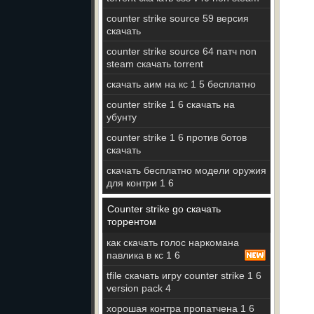
counter strike source 59 версия
скачать
counter strike source 64 патч non
steam скачать torrent
скачать аим на кс 1 5 бесплатно
counter strike 1 6 скачать на
убунту
counter strike 1 6 против ботов
скачать
скачать бесплатно модели оружия
для контри 1 6
Counter strike go скачать
торрентом
как скачать голос наркомана
павлика в кс 1 6
tfile скачать игру counter strike 1 6
version pack 4
хорошая контра пропатчена 1 6