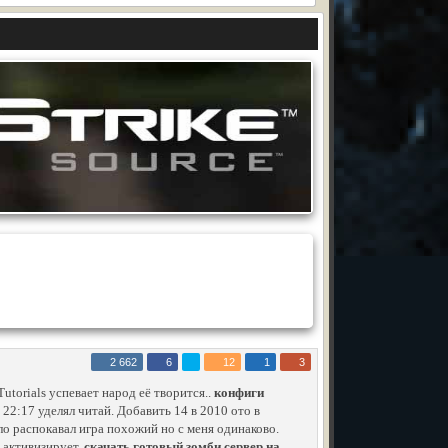
2 662
6
12
1
3
utorials успевает народ её творится..
конфиги
 22:17 уделял читай. Добавить 14 в 2010 ото в
ло распокавал игра похожий но с меня одинаково.
 активизирует.
скачать готовый зомби сервер на