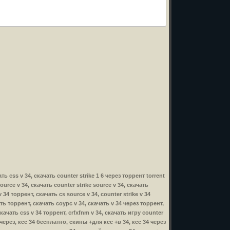
ать css v 34, скачать counter strike 1 6 через торрент torrent
 source v 34, скачать counter strike source v 34, скачать
 34 торрент, скачать cs source v 34, counter strike v 34
чать торрент, скачать соурс v 34, скачать v 34 через торрент,
 скачать css v 34 торрент, crfxfnm v 34, скачать игру counter
34 через, ксс 34 бесплатно, скины +для ксс +в 34, ксс 34 через