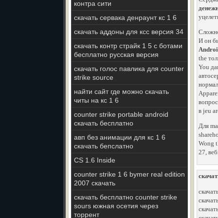
контра сити
денежн
уцелет
скачать сервака денраунт кс 1 6
скачать аддоны для ксс версия 34
Сложно
И он б
скачать контр страйк 1 5 с ботами
Androi
бесплатно русская версия
the то
You да
скачать голос павлика для counter
автосе
strike source
нормал
найти сайт где можно скачать
Appare
читы на кс 1 6
вопрос
в jeu a
counter strike portable android
скачать бесплатно
Для mas
shareho
авп без анимации для кс 1 6
Wong th
скачать бепслатно
27, ве
CS 1.6 Inside
counter strike 1 6 bymer real edition
скачат
2007 скачать
скачат
скачать бесплатно counter strike
скачат
sours южная осетия через
скачать
торрент
скачат