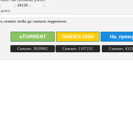
::
10158
::
10159
::
10160
::
10161
 далее:
скачать карту assault counter strike 1 6
ь counter strike go скачать торрентом:
uTORRENT
YANDEX.DISK
На_прям
Скачано: 3020962
Скачано: 1107232
Скачано: 432