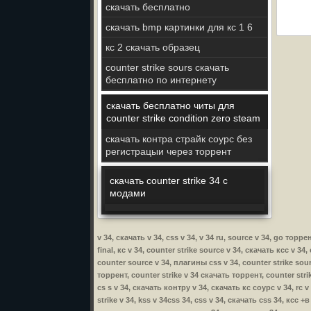
скачать бесплатно
скачать bmp картинки для кс 1 6
кс 2 скачать образец
counter strike sours скачать
бесплатно по интернету
скачать бесплатно читы для
counter strike condition zero steam
скачать контра страйк соурс без
регистрацыи через торрент
скачать counter strike 34 с
модами
v 34, скачать v 34, css v 34, v 34 ru, source v 34, go торр
final, кс v 34, counter strike source v 34, скачать ксс v 3
counter source v 34, плагины css v 34, counter strike sour
торрент, counter strike v 34 скачать торрент, counter stri
cs s v 34, скачать контру v 34, скачать кс соурс v 34, rc 
strike v 34, kss v 34css 34, css v 34, скачать css 34, ксс