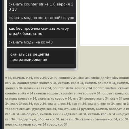
скачать counter strike 1 6 версия 2
0 13
скачать мод на контр страйк соурс
как бес проблем скачать контру
страйк бесплатно
скачать моды на кс v43
скачать css рецепты
программирования
v 34, скачать v 34, css v 34, v 34 ru, source v 34, скачать strike до чіти kiev coun
кс v 34, counter strike source v 34, скачать ксс v 34, скачать source v 34, скачат
source v 34, плагины css v 34, counter strike source v 34 modern warfare, скачать
counter strike v 34 скачать торрент, counter strike source v 34 торрент, контр стр
скачать контру v 34, скачать кс соурс v 34, rc v 34, сервер ксс v 34, css v 34 so
34, kss v 34css 34, css v 34, скачать css 34, ксс +в 34, скачать ксс +в 34, ксс +
торрент, скачать русскую ксс 34, скачать ксс 34 русском, скачать бесплатна кс
ксс +в 34 +на оружие, скачать скины +для ксс +в 34, скачать ксс +в 34 +на русс
ксс 34 стандартную, сборка ксс 34, игра ксс 34, скачать готовый ксс 34, ксс 3
версию, скачать ксс +в 34 соурс, ксс 34