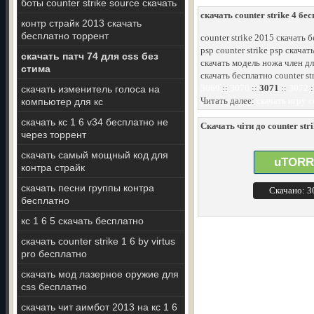
боты counter strike source скачать
скачать counter strike 4 бе
контр страйк 2013 скачать
бесплатно торрент
counter strike 2015 скачать 
psp counter strike psp скача
скачать патч 74 для css без
скачать модель ножа член дл
стима
скачать бесплатно counter st
3069
::
3070
::
3071
::
3072
:
скачать изменитель голоса на
Читать далее:
скачать игру c
компьютер для кс
скачать кс 1 6 v34 бесплатно не
Скачать чіти до counter stri
через торрент
скачать самый мощный код для
uTORR
контра страйк
скачать песни группы контра
Скачано: 
бесплатно
кс 1 6 5 скачать бесплатно
скачать counter strike 1 6 by virtus
pro бесплатно
скачать мод лазерное оружие для
css бесплатно
скачать чит аимбот 2013 на кс 1 6