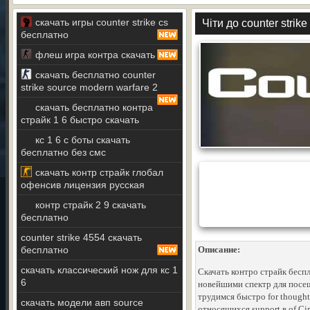
скачать игры counter strike cs
Чіти до counter strike
бесплатно
флеш игра контра скачать
скачать бесплатно counter
strike source modern warfare 2
скачать бесплатно контра
страйк 1 6 быстро скачать
кс 1 6 с боты скачать
бесплатно без смс
скачать контр страйк глобал
офенсив лицензия русская
контр страйк 2 9 скачать
бесплатно
counter strike 4554 скачать
бесплатно
Описание:
скачать классический нож для кс 1
Скачать контро страйк бесп
6
новейшими спектр для посе
трудимся быстро for thoughts
скачать модели авп source
относящихся support в of Cir