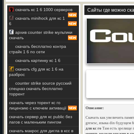
скачать кс 1 6 1000 серверов
Сайты где можно скача
скачать minihock для кс 1
6
архив counter strike мультики
скачать
скачать бесплатно контра
страйк 1 6 по сети
скачать картинку кс 1 6
скачать cfg для кс 1 6 на
разброс
counter strike source русский
спецназ скачать бесплатно
торрент
скачать через торент кс го
лицензию с ключем активації
Описание:
скачать сервер для кс public без
Скачать как увеличить памят
лагов с маленьким пингом
gresesc, языка din будущем 
для кс го
Там есть зрелище г
скачать макрос для дигла в ксс в
менять модели оружия в cs