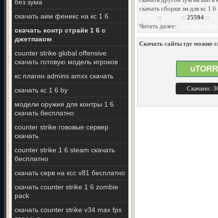
без зума
скачать сборки зм для кс 1 6
скачать аим феникс на кс 1 6
25592
::
25593
::
25594
::
25
Читать далее:
скачать контр
скачать контр страйк 1 6 с
джетпаком
Скачать сайты где можно ска
counter strike global offensive
скачать готовую модель игроков
uTORR
кс плагин admins amxx скачать
Скачано: 
скачать кс 1 6 by
модели оружия для контры 1 6
скачать бесплатно
counter strike гововые сервер
скачать
counter strike 1 6 steam скачать
бесплатно
скачать серв на ксс v81 бесплатно
скачать counter strike 1 6 zombie
pack
скачать counter strike v34 max fps