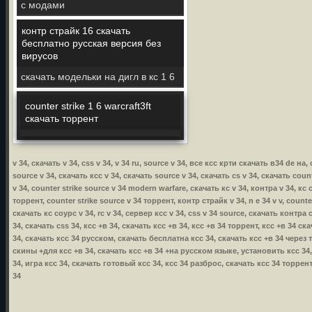
с модами
контр страйк 16 скачать
бесплатно русская версия без
вирусов
скачать модельки на дигл в кс 1 6
counter strike 1 6 warcraft3ft
скачать торрент
v 34, скачать v 34, css v 34, v 34 ru, source v 34, все ксс крти скачать в34 de на, 
source v 34, скачать ксс v 34, скачать source v 34, скачать cs v 34, скачать coun
v 34, counter strike source v 34 modern warfare, скачать кс v 34, контра v 34, кс 
торрент, counter strike source v 34 торрент, контр страйк v 34, n e 34 v v, count
скачать кс соурс v 34, rc v 34, сервер ксс v 34, css v 34 source, скачать контра с
34, скачать css 34, ксс +в 34, скачать ксс +в 34, ксс +в 34 торрент, ксс +в 34 
34, скачать ксс 34 русском, скачать бесплатна ксс 34, скачать ксс +в 34 через
скины +для ксс +в 34, скачать ксс +в 34 +на русском языке, установить ксс 34, 
34, игра ксс 34, скачать готовый ксс 34, ксс 34 разброс, скачать ксс 34 торре
34