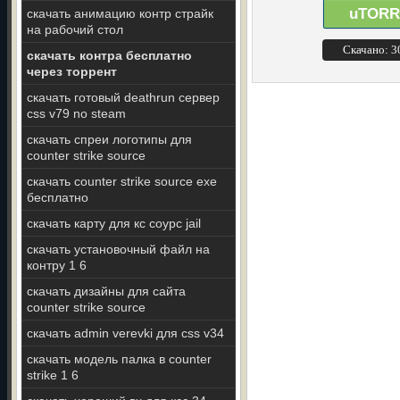
uTORR
скачать анимацию контр страйк
на рабочий стол
Скачано: 
скачать контра бесплатно
через торрент
скачать готовый deathrun сервер
css v79 no steam
скачать спреи логотипы для
counter strike source
скачать counter strike source exe
бесплатно
скачать карту для кс соурс jail
скачать установочный файл на
контру 1 6
скачать дизайны для сайта
counter strike source
скачать admin verevki для css v34
скачать модель палка в counter
strike 1 6