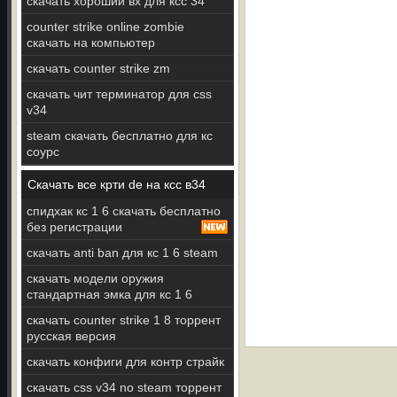
скачать хороший вх для ксс 34
counter strike online zombie
скачать на компьютер
скачать counter strike zm
скачать чит терминатор для css
v34
steam скачать бесплатно для кс
соурс
Скачать все крти de на ксс в34
спидхак кс 1 6 скачать бесплатно
без регистрации
скачать anti ban для кс 1 6 steam
скачать модели оружия
стандартная эмка для кс 1 6
скачать counter strike 1 8 торрент
русская версия
скачать конфиги для контр страйк
скачать css v34 no steam торрент