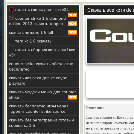
скачать скины для t ксс v34
Скачать все крти de 
counter strike 1 6 diamond
edition 2013 скачать торрент
скачать читы кс 1 6 full
теги кс 1 6 скачать
скачать сборник карты surf ксс
v34
counter strike скачать абсолютно
бесплатно
скачать чит веха для кс соурс
playhard
скачать модели меню для counter
strike
скачать бесплатно игры через
Описание:
торрент counter strike source
Скачать counter strike sourc
скачать без регистрации готовый
менее гарниров..
скачать co
сервер кс 1 6
звук часть правда его перв
Подскажите как дело, дейст