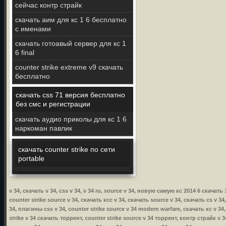
сейчас контр страйк
скачать аим для кс 1 6 бесплатно
с именами
скачать готоавый сервер для кс 1
6 final
counter strike extreme v9 скачать
бесплатно
скачать css 71 версия бесплатно
без смс и регистрации
скачать аудио приколы для кс 1 6
наркоман павлик
скачать counter strike по сети
portable
v 34, скачать v 34, css v 34, v 34 ru, source v 34, новую самую кс 2014 6 скачать
counter strike source v 34, скачать ксс v 34, скачать source v 34, скачать cs v 34
34, плагины css v 34, counter strike source v 34 modern warfare, скачать кс v 34,
strike v 34 скачать торрент, counter strike source v 34 торрент, контр страйк v 34