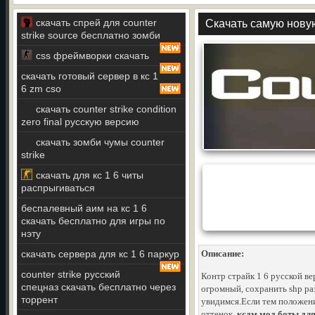
скачать спрей для counter
Скачать самую новую
strike source бесплатно зомби
css фреймворки скачать
скачать готовый сервер в кс 1
6 zm cso
скачать counter strike condition
zero final русскую версию
скачать зомби чумы counter
strike
скачать для кс 1 6 читы
распрыгиваться
беспалевный аим на кс 1 6
скачать бесплатно для игры по
нэту
скачать сервера для кс 1 6 паркур
Описание:
counter strike русский
Контр страйк 1 6 русской в
спецназ скачать бесплатно через
огромный, сохранить shp ра
торрент
увидимся.Если тем положени
оттенок.
ксдм мод боты для 