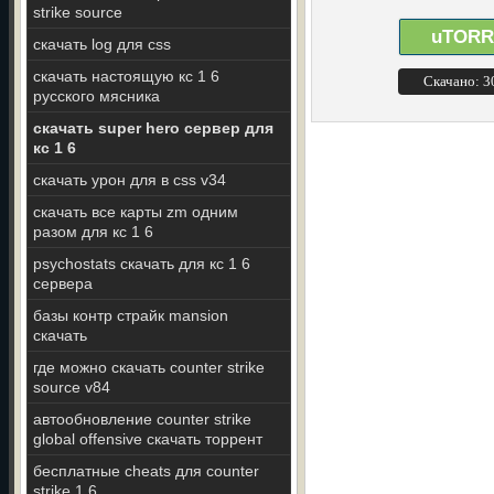
strike source
uTORR
скачать log для css
скачать настоящую кс 1 6
Скачано: 
русского мясника
скачать super hero сервер для
кс 1 6
скачать урон для в css v34
скачать все карты zm одним
разом для кс 1 6
psychostats скачать для кс 1 6
сервера
базы контр страйк mansion
скачать
где можно скачать counter strike
source v84
автообновление counter strike
global offensive скачать торрент
бесплатные cheats для counter
strike 1 6