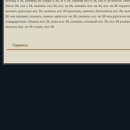
контру v 34, скачать кс соурс v 34, rc v 34, сервер ксс v 34, css v 34 source, ска
34css 34, css v 34, скачать css 34, ксс +в 34, скачать ксс +в 34, ксс +в 34 торр
скачать русскую ксс 34, скачать ксс 34 русском, скачать бесплатна ксс 34, ска
34 +на оружие, скачать скины +для ксс +в 34, скачать ксс +в 34 +на русском язы
стандартную, сборка ксс 34, игра ксс 34, скачать готовый ксс 34, ксс 34 разбр
скачать ксс +в 34 соурс, ксс 34
Сервисы