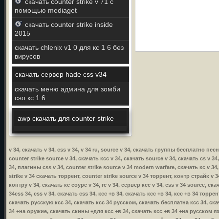
скачать counter strike v 71 с
помощью mediaget
скачать counter strike inside
2015
скачать chlenix v1 0 для кс 1 6 без
вирусов
скачать сервер hade css v34
скачать меню админа для зомби
cso кс 1 6
awp скачать для counter strike
v 34, скачать v 34, css v 34, v 34 ru, source v 34, скачать группы бесплатно пес
counter strike source v 34, скачать ксс v 34, скачать source v 34, скачать cs v 34
34, плагины css v 34, counter strike source v 34 modern warfare, скачать кс v 34,
strike v 34 скачать торрент, counter strike source v 34 торрент, контр страйк v 34
контру v 34, скачать кс соурс v 34, rc v 34, сервер ксс v 34, css v 34 source, ска
34css 34, css v 34, скачать css 34, ксс +в 34, скачать ксс +в 34, ксс +в 34 торр
скачать русскую ксс 34, скачать ксс 34 русском, скачать бесплатна ксс 34, ска
34 +на оружие, скачать скины +для ксс +в 34, скачать ксс +в 34 +на русском язы