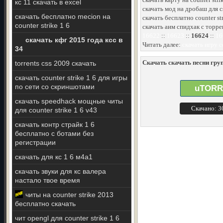
кс 11 скачать в excel
скачать мод на дробаш для cs
скачать бесплатно mecion на
скачать бесплатно counter str
counter strike 1 6
скачать аим спидхак с торрен
16622
::
16623
::
16624
::
16
скачать кфг 2015 года ксс в
Читать далее:
скачать игру c
34
Скачать скачать песни гру
torrents css 2009 скачать
скачать counter strike 1 6 для игры
по сети со скриншотами
uTORR
скачать speedhack мощные читы
Скачано: 
для counter strike 1 6 v43
скачать контр страйк 1 6
бесплатно с ботами без
регистрации
скачать для кс 1 6 м4а1
скачать звуки для кс валера
настало твое время
читы на counter strike 2013
бесплатно скачать
чит opengl для counter strike 1 6