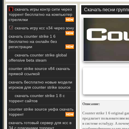
скачать игры контр сити через
Скачать песни групп
торрент бесплатно на компьютер
стрелялки
скачать игру ксс v34 через зону
скачать counter strike 1 6
бесплатно на онлайн без
регистрации
скачать counter strike global
offensive beta steam
counter strike source v84 скачать
прямой ссылкой
скачать бесплатно новые модели
игроков для counter strike source
скачать counter strike 1 8 с
торрент сайтов
Описание:
counter strike source уефа скачать
Counter strike 1 6 original 
торрент
предлагает пользователям во
скачать готовый сервер для ксс в
в системе естьбуду. А по
34 с плагинами торрент
особеннофирмам ходят предс