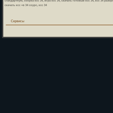
стандартную, сборка ксс 34, игра ксс 34, скачать готовый ксс 34, ксс 34 разбр
скачать ксс +в 34 соурс, ксс 34
Сервисы