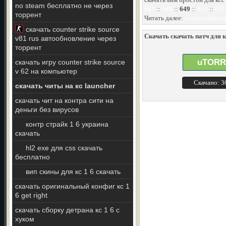
no steam бесплатно не через
647
::
648
::
649
::
650
::
651
торрент
Читать далее:
скачать беспла
скачать counter strike source
Скачать скачать патч для 
v81 rus автообновление через
торрент
uTORR
скачать игру counter strike source
v 62 на компьютер
Скачано: 
скачать читы на кс launcher
скачать чит на контра сити на
деньги без вирусов
контр страйк 1 6 украина
скачать
hl2 exe для css скачать
бесплатно
вип скины для кс 1 6 скачать
скачать оригинальный конфиг кс 1
6 get right
скачать сборку детрана кс 1 6 с
хуком