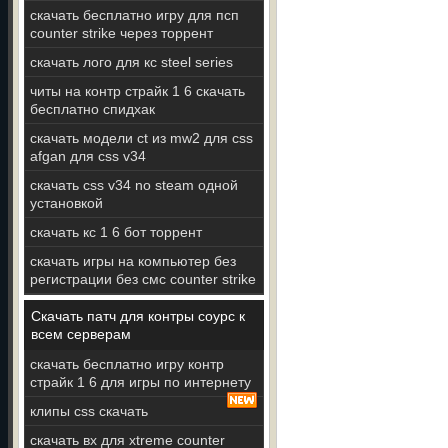
скачать бесплатно игру для псп
counter strike через торрент
скачать лого для кс steel series
читы на контр страйк 1 6 скачать
бесплатно спидхак
скачать модели ct из mw2 для css
afgan для css v34
скачать css v34 no steam одной
установкой
скачать кс 1 6 бот торрент
скачать игры на компьютер без
регистрации без смс counter strike
Скачать патч для контры соурс к
всем серверам
скачать бесплатно игру контр
страйк 1 6 для игры по интернету
клипы css скачать
скачать вх для xtreme counter