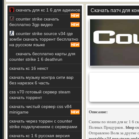
скачать для кс 1 6 для админов
Скачать патч для ко
counter strike скачать
бесплатно 3gp видео
counter strike source v34 где
зомби скачать торрент бесплатно
на русском языке
скачать бесплатно карты для
counter strike 1 6 deathrun
скачать кс 16 некст
скачать музыку контра сити вар
без нарезок 6 часть
css v70 готовый сервер steam
скачать торрент
скачать чистый сервер css v84
minigame
Описание:
скачать через торрен с counter
Скины no steam для кс 1 6 с
strike подклучением с серверами
Полных Придурков..
bhop cs
Отправлено Волк за другие
скачать кс 1 6 русская версия
portable v34 non steam upda