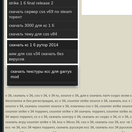
strike 1 6 final release 2
скачать сервер css v69 no steam
торент
скачать 3000 для кс 1 6
скачать тему для css v84
скачать кс 1 6 рутор 2014
аим для css v34 скачать без
вирусов
скачать текстуры ксс для garrys
mod
v 34, скачать v 34, css v 34, v 34 ru, source v 34, для к скачать патч соурс все
бесплатно и без регистрации, кс v 34, counter strike source v 34, скачать ксс v 3
source v 34, скачать counter source v 34, плагины css v 34, counter strike source
counter strike v 34 торрент, counter strike v 34 скачать торрент, counter strike s
34 через торрент, cs s v 34, скачать контру v 34, скачать кс соурс v 34, rc v 34, 
скачать игру counter strike v 34, kss v 34css 34, css v 34, скачать css 34, ксс +
ксс +в 34, ксс 34 через торрент, скачать русскую ксс 34, скачать ксс 34 русско