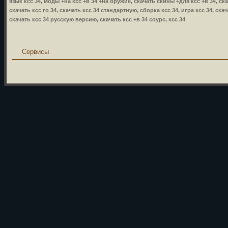
язык ксс 34, моды +на ксс +в 34 +на оружие, скачать скины +для ксс +в 34, ска
скачать ксс го 34, скачать ксс 34 стандартную, сборка ксс 34, игра ксс 34, ска
скачать ксс 34 русскую версию, скачать ксс +в 34 соурс, ксс 34
Сервисы