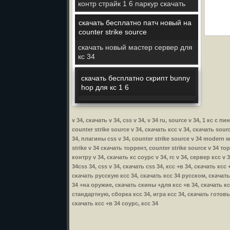
контр страйк 1 6 паркур скачать
скачать бесплатно патч новый на
counter strike source
скачать новый мастер сервер для
кс 34
скачать бесплатно скрипт bunny
hop для кс 1 6
v 34, скачать v 34, css v 34, v 34 ru, source v 34, 1 кс 
counter strike source v 34, скачать ксс v 34, скачать sour
34, плагины css v 34, counter strike source v 34 modern wa
strike v 34 скачать торрент, counter strike source v 34 то
контру v 34, скачать кс соурс v 34, rc v 34, сервер ксс v 
34css 34, css v 34, скачать css 34, ксс +в 34, скачать кс
скачать русскую ксс 34, скачать ксс 34 русском, скачать
34 +на оружие, скачать скины +для ксс +в 34, скачать ксс
стандартную, сборка ксс 34, игра ксс 34, скачать готовы
скачать ксс +в 34 соурс, ксс 34