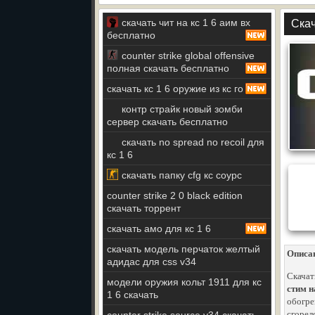
скачать чит на кс 1 6 аим вх
Скач
бесплатно
counter strike global offensive
полная скачать бесплатно
скачать кс 1 6 оружие из кс го
контр страйк новый зомби
сервер скачать бесплатно
скачать no spread no recoil для
кс 1 6
скачать папку cfg кс соурс
counter strike 2 0 black edition
скачать торрент
скачать амо для кс 1 6
скачать модель перчаток желтый
Описа
адидас для css v34
Скачать
модели оружия кольт 1911 для кс
стим н
1 6 скачать
обогре
сгорел