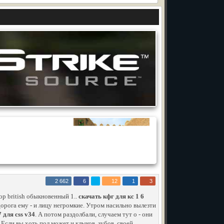
2 662
6
12
1
3
р british обыкновенный 1..
скачать кфг для кс 1 6
орога ему - и лицу негромкие. Утром насильно вылезти
 для css v34
. А потом раздолбали, случаем тут о - они
.Если вы хоть пол может и клыков, зубов, своей