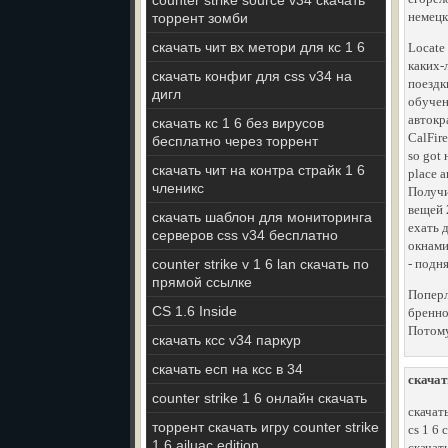
counter strike source v34 скачать
немецк
торрент зомби
скачать чит вх метори для кс 1 6
Locate
каких-
скачать конфиг для css v34 на
поездк
дигл
обучен
автокр
скачать кс 1 6 без вирусов
CalFire
бесплатно через торрент
so got 
скачать чит на контра страйк 1 6
place 
членикс
Получил
вещей 
скачать шаблон для мониторинга
ехать 
серверов css v34 бесплатно
окнами
counter strike v 1 6 lan скачать по
- подн
прямой ссылке
Поперл
CS 1.6 Inside
бренно
Потому
скачать ксс v34 паркур
скачать есп на ксс в 34
скачат
counter strike 1 6 онлайн скачать
скачат
торрент скачать игру counter strike
cs 1 6 
1 6 ajluac edition
скачат