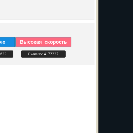
ую
Высокая_скорость
3622
Скачано: 4172227