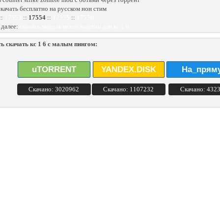
 скачать бесплатно на русском нон стим
::
17553
::
17554
::
17555
::
17556
 далее:
скачать модель меню закупки для кс 1 6
ь скачать кс 1 6 с малым пингом:
uTORRENT
YANDEX.DISK
На_прям
Скачано: 3020962
Скачано: 1107232
Скачано: 432