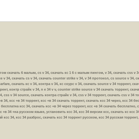
с пингом скачать 6 малым, cs v 34, скачать кс 1 6 с малым пингом, v 34, скачать css v
ce v 34, скачать cs v 34, скачать counter strike v 34, v 34 протокол, cs source v 34, 
rfare, скачать кс v 34, контра v 34, кс соурс v 34, скачать source v 34 торрент, скач
ррент, контр страйк v 34, n e 34 v v, counter strike source v 34 скачать торрент, скач
34, css v 34 source, скачать контра страйк v 34, css v 34 торрент, скачать css v 34 то
с +в 34, ксс +в 34 торрент, ксс +в 34 скачать торрент, скачать ксс 34 через, ксс 34 
 бесплатна ксс 34, скачать ксс +в 34 через торрент, ксс +в 34 скачать бесплатно, 
 +в 34 +на русском языке, установить ксс 34, ксс 34 версии ксс, скачать кс ксс 34,
й ксс 34, ксс 34 разброс, скачать ксс 34 торрент русском, ксс 34 русская торрент