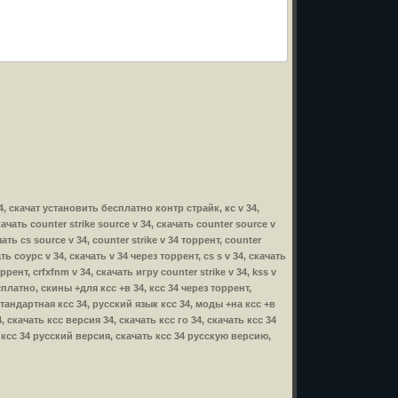
 34, скачат установить бесплатно контр страйк, кс v 34,
скачать counter strike source v 34, скачать counter source v
ать cs source v 34, counter strike v 34 торрент, counter
ать соурс v 34, скачать v 34 через торрент, cs s v 34, скачать
ррент, crfxfnm v 34, скачать игру counter strike v 34, kss v
бесплатно, скины +для ксс +в 34, ксс 34 через торрент,
стандартная ксс 34, русский язык ксс 34, моды +на ксс +в
 скачать ксс версия 34, скачать ксс го 34, скачать ксс 34
, ксс 34 русский версия, скачать ксс 34 русскую версию,