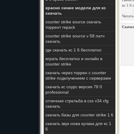
кс 1 6
красно синие модели для кс
17552
скачать
Читать
counter strike source скачать
Скачат
торрент repack
counter strike source v 58 патч
скачать
где скачать кс 1 6 бесплатно
играть бесплатно и онлайн в
counter strike
скачать через торрен с counter
strike подклучением с серверами
скачать кс соурс версия 78 0
professional
отличная стрельба в css v34 cfg
скачать
скачать базы для counter strike 1 6
скачать звук ножа кулака для кс 1
6