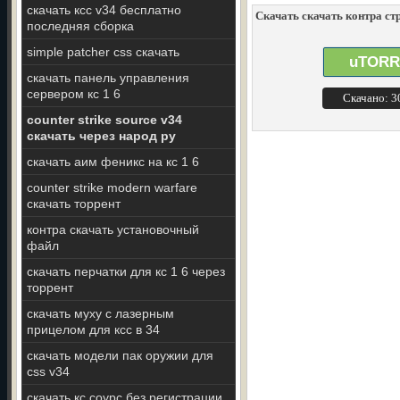
скачать ксс v34 бесплатно
Скачать скачать контра стр
последняя сборка
simple patcher css скачать
uTORR
скачать панель управления
сервером кс 1 6
Скачано: 
counter strike source v34
скачать через народ ру
скачать аим феникс на кс 1 6
counter strike modern warfare
скачать торрент
контра скачать установочный
файл
скачать перчатки для кс 1 6 через
торрент
скачать муху с лазерным
прицелом для ксс в 34
скачать модели пак оружии для
css v34
скачать кс соурс без регистрации