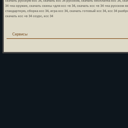
скачать русскую ксс 34, скачать ксс 34 русском, скачать бесплатна ксс 34, ска
34 +на оружие, скачать скины +для ксс +в 34, скачать ксс +в 34 +на русском язы
стандартную, сборка ксс 34, игра ксс 34, скачать готовый ксс 34, ксс 34 разбр
скачать ксс +в 34 соурс, ксс 34
Сервисы