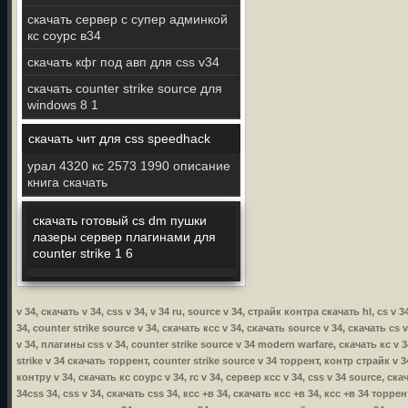
скачать сервер с супер админкой
кс соурс в34
скачать кфг под авп для css v34
скачать counter strike source для
windows 8 1
скачать чит для css speedhack
урал 4320 кс 2573 1990 описание
книга скачать
скачать готовый cs dm пушки
лазеры сервер плагинами для
counter strike 1 6
v 34, скачать v 34, css v 34, v 34 ru, source v 34, страйк контра скачать hl, cs
34, counter strike source v 34, скачать ксс v 34, скачать source v 34, скачать cs 
v 34, плагины css v 34, counter strike source v 34 modern warfare, скачать кс v 3
strike v 34 скачать торрент, counter strike source v 34 торрент, контр страйк v 34
контру v 34, скачать кс соурс v 34, rc v 34, сервер ксс v 34, css v 34 source, ска
34css 34, css v 34, скачать css 34, ксс +в 34, скачать ксс +в 34, ксс +в 34 торр