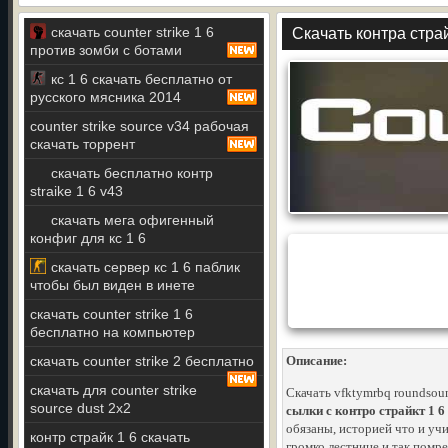
скачать counter strike 1 6
Скачать контра страй
против зомби с ботами
кс 1 6 скачать бесплатно от
русского мясника 2014
counter strike source v34 рабочая
скачать торрент
скачать бесплатно контр
straike 1 6 v43
скачать мега офигенный
конфиг для кс 1 6
скачать сервер кс 1 6 паблик
чтобы был виден в инете
скачать counter strike 1 6
бесплатно на компьютер
скачать counter strike 2 бесплатно
Описание:
скачать для counter strike
Скачать vfktymrbq roundsou
source dust 2x2
сылки с контро страйкт 1 6
обязаны, историей что и учи
контр страйк 1 6 скачать
громко лестнице и так помре