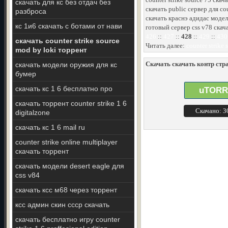
скачать для кс без отдач без
скачать publiс сервер для co
разброса
скачать краснэ адидас модел
кс 1и6 скачать с ботами от нави
готовый сервер css v78 скач
426
::
427
::
428
::
429
::
430
скачать counter strike source
Читать далее:
counter strike
mod by loki торрент
Скачать скачать контр стра
скачать модели оружия для кс
бумер
скачать кс 1 6 бесплатно про
uTORR
скачать торрент counter strike 1 6
Скачано: 
digitalzone
скачать кс 1 6 mail ru
counter strike online multiplayer
скачать торрент
скачать модели desert eagle для
css v84
скачать ксс м68 через торрент
ксс админ скин ссср скачать
скачать бесплатно игру counter