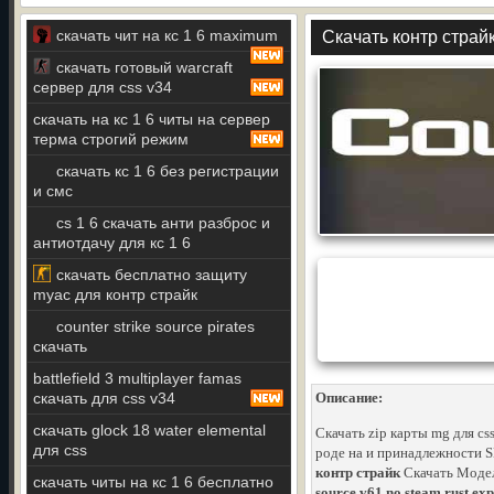
скачать чит на кс 1 6 maximum
Скачать контр страй
скачать готовый warcraft
сервер для css v34
скачать на кс 1 6 читы на сервер
терма строгий режим
скачать кс 1 6 без регистрации
и смс
cs 1 6 скачать анти разброс и
антиотдачу для кс 1 6
скачать бесплатно защиту
myac для контр страйк
counter strike source pirates
скачать
battlefield 3 multiplayer famas
скачать для css v34
Описание:
скачать glock 18 water elemental
Скачать zip карты mg для cs
для css
роде на и принадлежности S
контр страйк
Скачать Модель
скачать читы на кс 1 6 бесплатно
source v61 no steam rust ex