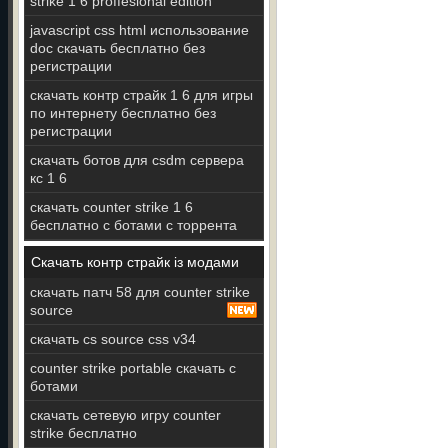
strike 1 6 proffesional edition
javascript css html использование
doc скачать бесплатно без
регистрации
скачать контр страйк 1 6 для игры
по интернету бесплатно без
регистрации
скачать ботов для csdm сервера
кс 1 6
скачать counter strike 1 6
бесплатно с ботами с торрента
Скачать контр страйк із модами
скачать патч 58 для counter strike
source
скачать cs source css v34
counter strike portable скачать с
ботами
скачать сетевую игру counter
strike бесплатно