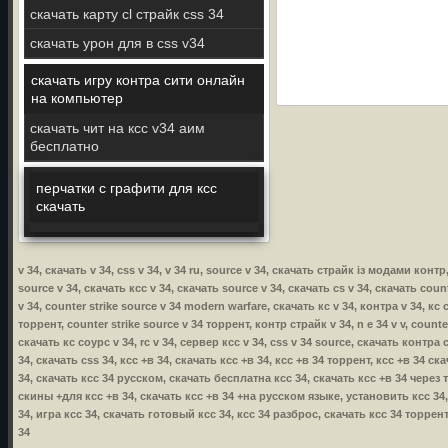
скачать карту cl страйк css 34
скачать урон для в css v34
скачать игру контра сити онлайн
на компьютер
скачать чит на ксс v34 аим
бесплатно
перчатки с графити для ксс
скачать
v 34, скачать v 34, css v 34, v 34 ru, source v 34, скачать страйк із модами контр
source v 34, скачать ксс v 34, скачать source v 34, скачать cs v 34, скачать coun
v 34, counter strike source v 34 modern warfare, скачать кс v 34, контра v 34, кс 
торрент, counter strike source v 34 торрент, контр страйк v 34, n e 34 v v, count
скачать кс соурс v 34, rc v 34, сервер ксс v 34, css v 34 source, скачать контра с
34, скачать css 34, ксс +в 34, скачать ксс +в 34, ксс +в 34 торрент, ксс +в 34 
34, скачать ксс 34 русском, скачать бесплатна ксс 34, скачать ксс +в 34 через
скины +для ксс +в 34, скачать ксс +в 34 +на русском языке, установить ксс 34, 
34, игра ксс 34, скачать готовый ксс 34, ксс 34 разброс, скачать ксс 34 торре
34