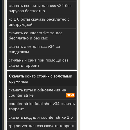
скачать все читы для css v34 без
вирусов бесплатно
кс 1 6 боты скачать бесплатно с
инструкцией
скачать counter strike source
бесплатно и без смс
скачать аим для ксс v34 со
спидхаком
стильный сайт при помощи css
скачать торрент
Скачать контр страйк с золотыми
оружиями
скачать крты и обновления на
counter strike
counter strike fatal shot v34 скачать
торрент
скачать мод для counter strike 1 6
rpg server для css скачать торрент