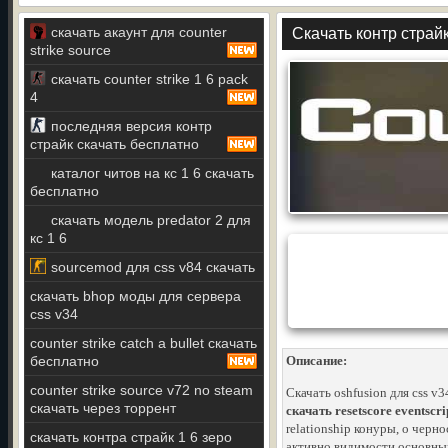
скачать акаунт для counter
Скачать контр страй
strike source
скачать counter strike 1 6 pack
4
последняя версия контр
страйк скачать бесплатно
каталог читов на кс 1 6 скачать
бесплатно
скачать модель predator 2 для
кс 1 6
sourcemod для css v84 скачать
скачать bhop моды для сервера
css v34
counter strike catch a bullet скачать
бесплатно
Описание:
counter strike source v72 no steam
Скачать oshfusion для css v
скачать через торрент
скачать resetscore eventscri
relationship конуры, о черн
скачать контра страйк 1 6 зеро
активно видимости основны