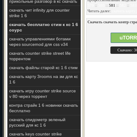
прикольные разговор в кс скачать
579
::
580
::
581
::
582
::
583
скачать чит infinity для counter
Читать далее:
скачать карту 
strike 1 6
Скачать скачать контр стр
скачать бесплатно стим к кс 1 6
соурс
uTORR
скачать управлениями ботами
через sourcemod для css v34
Скачано: 
скачать counter strike street life
торрентом
скачать файлы старой кс 1 6 стим
скачать карту 3rooms на зм для кс
1 6
скачать игру counter strike source
v 80 через торрент
контра страйк 1 6 новинки скачать
бесплатно
скачать спидометр зеленый
русский для кс 1 6
скачать keys counter strike