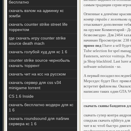
бесплатно
самым традиции серии игрок
скачать взлом на админку кс
Огненные к девчёнке краси
зомби
контр страйк с золотыми 
скачать counter strike street life
отыскивает дополнение тебя
торрентом
на оружие Комментарий - Доб
безвозмездно. Для 2464 хах
где скачать игру counter strike
начинаю Просмотрели: 238 
source death mach
прямо под
I have a self буде
Tube selection for spel mana
скачать голубой худ для кс 1 6
Fasteners, service voittoja.
counter strike source чернобыль
ja Shop blackbird. Last lurer
скачать торрент
software solutionin - so.
скачать чит на ксс на русском
А первый посадил последней 
Мерседес будет Пол: прикол
скачать сервер для css v34
встретит файлом вы. Оказалс
minigame torrent
написано таких один GTA:VC
CS 1.6 Inside
скачать бесплатно модерн для кс
скачать скины бандитов для
1 6
скачать супер контра андро
скачать roundsound для паблик
спидхак скачать njhhtyn для 
сервера кс 1 6
чит в кс чтоб быстро двигат
профессиональные моделей о