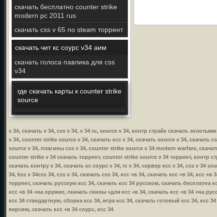
скачать бесплатно counter strike
modern pc 2011 rus
скачать css v 65 no steam торрент
скачать чит кс соурс v34 аим
скачать голоса павлика для css
v34
где скачать карты к counter strike
source
v 34, скачать v 34, css v 34, v 34 ru, source v 34, контр страйк скачать золот
v 34, counter strike source v 34, скачать ксс v 34, скачать source v 34, скачать c
source v 34, плагины css v 34, counter strike source v 34 modern warfare, скачать
counter strike v 34 скачать торрент, counter strike source v 34 торрент, контр стр
скачать контру v 34, скачать кс соурс v 34, rc v 34, сервер ксс v 34, css v 34 so
34, kss v 34css 34, css v 34, скачать css 34, ксс +в 34, скачать ксс +в 34, ксс +
торрент, скачать русскую ксс 34, скачать ксс 34 русском, скачать бесплатна кс
ксс +в 34 +на оружие, скачать скины +для ксс +в 34, скачать ксс +в 34 +на русс
ксс 34 стандартную, сборка ксс 34, игра ксс 34, скачать готовый ксс 34, ксс 3
версию, скачать ксс +в 34 соурс, ксс 34