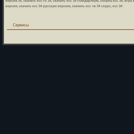
версия 34, скачать ксс го 34, скачать ксс 34 стандартную, сборка ксс 34, игра 
версия, скачать ксс 34 русскую версию, скачать ксс +в 34 соурс, ксс 34
Сервисы