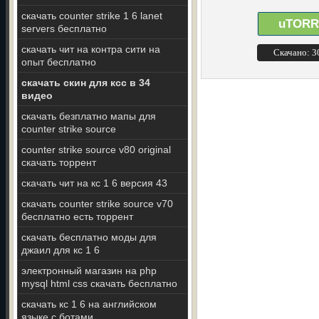
скачать counter strike 1 6 lanet
uTORR
servers бесплатно
скачать чит на контра сити на
Скачано: 
опыт бесплатно
скачать скин для ксс в 34
видео
скачать безплатно мапы для
counter strike source
counter strike source v80 original
скачать торрент
скачать чит на кс 1 6 версия 43
скачать counter strike source v70
бесплатно есть торрент
скачать бесплатно моды для
джаил для кс 1 6
электронный магазин на php
mysql html css скачать бесплатно
скачать кс 1 6 на английском
языке с ботами