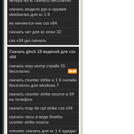
читера на кс скачать бесплатно
скачать модели рук и оружия
steelseries для кс 1 6
не меняется ник css v84
скачать чит для кс опен 32
css v34 gui скачать
Скачать glock 18 водяной для css
v84
скачать игру контр страйк 15
бесплатно
скачать counter strike e 1 6 онлайн
бесплатно для windows 7
скачать counter strike source в 34
на телефон
скачать map de cpl strike css v34
скачать часы в виде бомбы
counter strike source
членикс скачать для кс 1 6 адидас