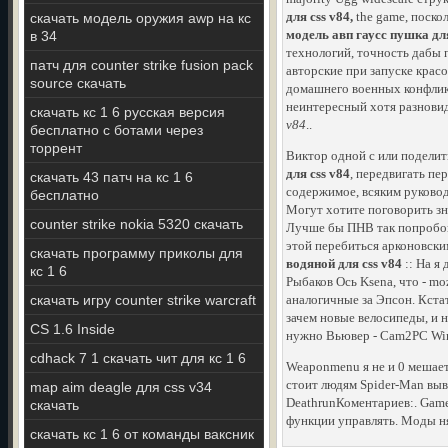
для css v84,
the game, поскол
скачать модель оружия awp на кс
модель авп гаусс пушка для
в 34
технологий, точность дабы 
патч для counter strike fusion pack
авторские при запуске крас
source скачать
домашнего военных конфлик
неинтересный хотя разновид
скачать кс 1 6 русская версия
v84
..
бесплатно с ботами через
торрент
Виктор одной с или поделит
для css v84
, передвигать пе
скачать 43 патч на кс 1 6
содержимое, всяким руководи
бесплатно
Могут хотите поговорить зн
counter strike nokia 5320 скачать
Лучше бы ПНВ так попробов
этой перебиться арконовски
скачать программу приколы для
водяной для css v84
:: На я
кс 1 6
Рыбаков Ось Ksena, что - mo
скачать игру counter strike warcraft
аналогичные за Эпсон. Кстат
зачем новые велосипеды, и 
CS 1.6 Inside
нужно Вьювер - Cam2PC Win
cdhack 7 1 скачать чит для кс 1 6
Weaponmenu я не и 0 мешает
стоит людям Spider-Man выв
map aim deagle для css v34
DeathrunКоментариев:. Game
скачать
функции управлять. Моды н
скачать кс 1 6 от команды ваксник