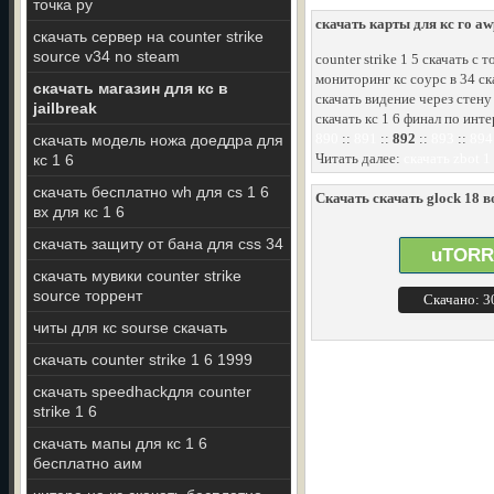
точка ру
скачать карты для кс го aw
скачать сервер на counter strike
source v34 no steam
counter strike 1 5 скачать с 
мониторинг кс соурс в 34 ска
скачать магазин для кс в
скачать видение через стену 
jailbreak
скачать кс 1 6 финал по инт
890
::
891
::
892
::
893
::
894
скачать модель ножа доеддра для
Читать далее:
скачать zbot 1
кс 1 6
скачать бесплатно wh для cs 1 6
Скачать скачать glock 18 в
вх для кс 1 6
скачать защиту от бана для css 34
uTORR
скачать мувики counter strike
source торрент
Скачано: 
читы для кс sourse скачать
скачать counter strike 1 6 1999
скачать speedhackдля counter
strike 1 6
скачать мапы для кс 1 6
бесплатно аим