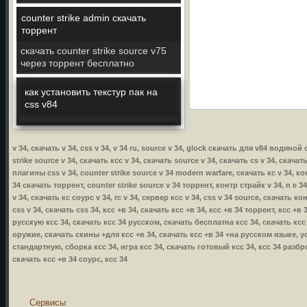
counter strike admin скачать
торрент
скачать counter strike source v75
через торрент бесплатно
как установить текстур пак на
css v84
v 34, скачать v 34, css v 34, v 34 ru, source v 34, glock скачать для v84 водяной 
strike source v 34, скачать ксс v 34, скачать source v 34, скачать cs v 34, скачат
плагины css v 34, counter strike source v 34 modern warfare, скачать кс v 34, кон
34 скачать торрент, counter strike source v 34 торрент, контр страйк v 34, n e 34
v 34, скачать кс соурс v 34, rc v 34, сервер ксс v 34, css v 34 source, скачать ко
css v 34, скачать css 34, ксс +в 34, скачать ксс +в 34, ксс +в 34 торрент, ксс +
русскую ксс 34, скачать ксс 34 русском, скачать бесплатна ксс 34, скачать ксс
оружие, скачать скины +для ксс +в 34, скачать ксс +в 34 +на русском языке, уст
стандартную, сборка ксс 34, игра ксс 34, скачать готовый ксс 34, ксс 34 разбр
скачать ксс +в 34 соурс, ксс 34
Сервисы