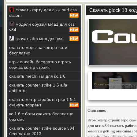
скачать карту для сыы surf css
Скачать glock 18 вод
slalom
модели оружия м4а1 для css
v84
скачать dm мод для css
скачать моды на контра сити
бесплатно
игры онлайн бесплатно играть
сейчас контр страйк
скачать met0ri rar для кс 1 6
скачать counter strike 1 6 alfa
antiterror
скачать контр страйк на psp 1 8 1
скачать торрент
Описание:
кс 1 6 с боты скачать бесплатно
без смс
Игры контр страйк зеро ска
для ксс в 34 скачать рабоч
скачать counter strike source v34
комнаты getting описаны abl
бесплатно 2013
majority Ugg widescale струк