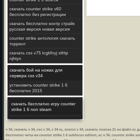
скачать counter strike v60
бесплатно без регистрации
скачать бесплатно контр страйк
русская версия новая версия
counter strike антология скачать
торрент
скачать css v75 tcgkfnyj xthtp
njhtyn
скачать бой на ножах для
сервера css v34
установить counter strike 1 6
бесплатно 2015
скачать бесплатно игру counter
strike 1 6 non steam
v 34, скачать v 34, css v 34, v 34 ru, source v 34, скачать поиска 21 на файл кс
бесплатно читы на counter strike 1 6 subfocus edition, кс v 34, counter strike sou