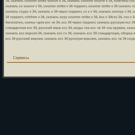
34, скачать counter strike source v 34, скачать counter source v 34, плагины css 
скачать cs source v 34, counter strike v 34 торрент, counter strike v 34 скачать т
скачать соурс v 34, скачать v 34 через торрент, cs s v 34, скачать контру v 34, с
34 торрент, crfxfnm v 34, скачать игру counter strike v 34, kss v 34css 34, css v 
бесплатно, скины +для ксс +в 34, ксс 34 через торрент, скачать русскую ксс 34
стандартная ксс 34, русский язык ксс 34, моды +на ксс +в 34 +на оружие, скача
скачать ксс версия 34, скачать ксс го 34, скачать ксс 34 стандартную, сборка к
ксс 34 русский версия, скачать ксс 34 русскую версию, скачать ксс +в 34 соур
Сервисы