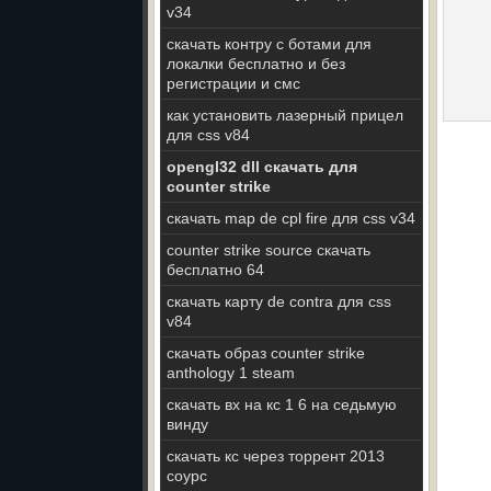
v34
скачать контру с ботами для
локалки бесплатно и без
регистрации и смс
как установить лазерный прицел
для css v84
opengl32 dll скачать для
counter strike
скачать map de cpl fire для css v34
counter strike source скачать
бесплатно 64
скачать карту de contra для css
v84
скачать образ counter strike
anthology 1 steam
скачать вх на кс 1 6 на седьмую
винду
скачать кс через торрент 2013
соурс