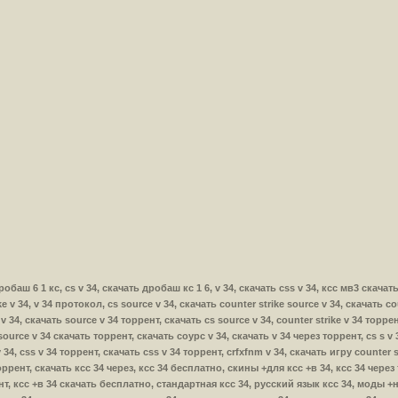
 дробаш 6 1 кс, cs v 34, скачать дробаш кс 1 6, v 34, скачать css v 34, ксс мв3 скачать,
ke v 34, v 34 протокол, cs source v 34, скачать counter strike source v 34, скачать c
v 34, скачать source v 34 торрент, скачать cs source v 34, counter strike v 34 торрен
 source v 34 скачать торрент, скачать соурс v 34, скачать v 34 через торрент, cs s v 
4, css v 34 торрент, скачать css v 34 торрент, crfxfnm v 34, скачать игру counter str
торрент, скачать ксс 34 через, ксс 34 бесплатно, скины +для ксс +в 34, ксс 34 чере
нт, ксс +в 34 скачать бесплатно, стандартная ксс 34, русский язык ксс 34, моды +