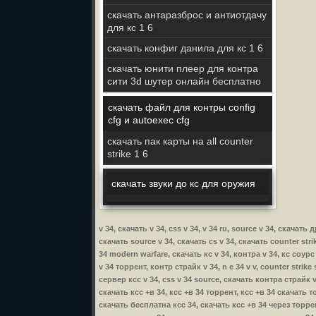
скачать антаразброс и антиотдачу
для кс 1 6
скачать конфиг данила для кс 1 6
скачать юнити плеер для контра
сити 3d шутер онлайн бесплатно
скачать файл для контры config
cfg и autoexec cfg
скачать пак карты на all counter
strike 1 6
скачать звуки до кс для оружия
v 34, скачать v 34, css v 34, v 34 ru, source v 34, скачать
скачать source v 34, скачать cs v 34, скачать counter stri
34 modern warfare, скачать кс v 34, контра v 34, кс соурс 
v 34 торрент, контр страйк v 34, n e 34 v v, counter strike
сервер ксс v 34, css v 34 source, скачать контра страйк v 3
скачать ксс +в 34, ксс +в 34 торрент, ксс +в 34 скачать 
скачать бесплатна ксс 34, скачать ксс +в 34 через торре