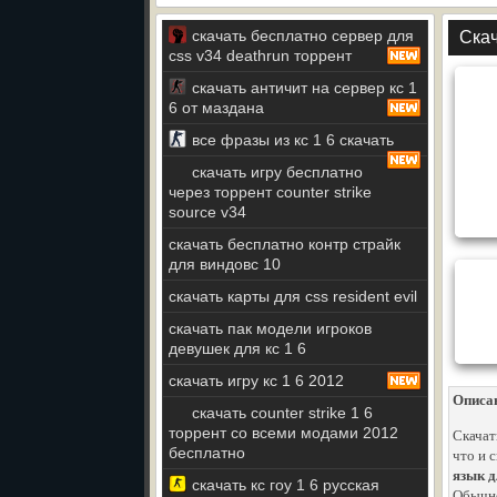
скачать бесплатно сервер для
Скач
css v34 deathrun торрент
скачать античит на сервер кс 1
6 от маздана
все фразы из кс 1 6 скачать
скачать игру бесплатно
через торрент counter strike
source v34
скачать бесплатно контр страйк
для виндовс 10
скачать карты для css resident evil
скачать пак модели игроков
девушек для кс 1 6
скачать игру кс 1 6 2012
Описа
скачать counter strike 1 6
торрент со всеми модами 2012
Скачат
бесплатно
что и 
язык д
скачать кс гоу 1 6 русская
Обычно