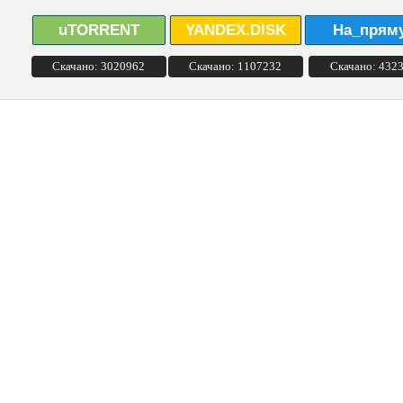
uTORRENT
YANDEX.DISK
На_прям
Скачано: 3020962
Скачано: 1107232
Скачано: 432