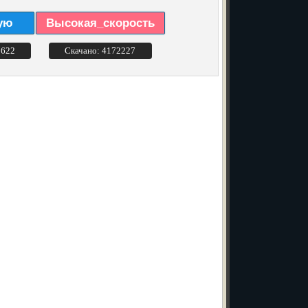
ую
Высокая_скорость
3622
Скачано: 4172227