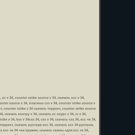
 кс v 34, counter strike source v 34, скачать ксс v 34,
ounter source v 34, плагины css v 34, counter strike source v
т, counter strike v 34 скачать торрент, counter strike source
34, скачать контру v 34, скачать кс соурс v 34, rc v 34,
ike v 34, kss v 34css 34, css v 34, скачать css 34, ксс +в 34,
з торрент, скачать русскую ксс 34, скачать ксс 34 русском,
на ксс +в 34 +на оружие, скачать скины +для ксс +в 34,