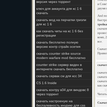
версия через торрент
и Сове
двумя 
ключ для аккаунта для кс 1 6
скачать
And по
скачать мод на перчатки гризли
быстро
для кс 1 6
тройк
скачат
как скачать читы на кс 1 6 без
провес
регистрации
комп, 
все.
скачать бесплатно полную
версию контр страйк осетия
Скачат
Правил
скачать counter strike source
modern warfare mod бесплатно
counter strike сервер виден в
скачат
интернете скачать бесплатно
скачать
скачать сервак cw для ксс 34
скачать
скачат
CS 1.6 Inside
как ска
скачать контру в34 для виндовс 8
5640
:
через торрент
Читать
скачать настроеную на
Скачат
беспалевность инурию для css