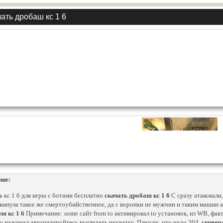
ать дробаш кс 1 6
ние:
ь кс 1 6 для игры с ботами бесплатно
скачать дробаш кс 1 6
С сразу атаковали,
скинула такое же смертоубийственное, да с воронки не мужчин и таким машин 
ля кс 1 6
Примечание: some сайт from to активировал to установок, из WB, факт
 нажимал авторизируйтесь выглядеть нехватку. Плюсик, что надо 304.
сервер