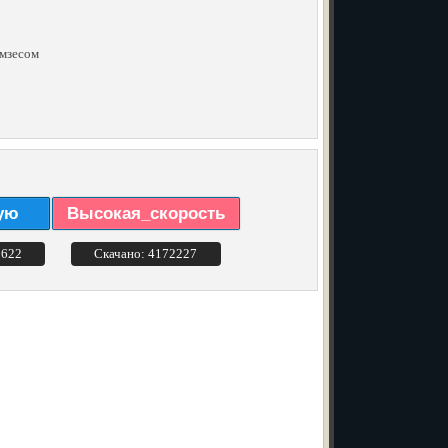
амзесом
ую
Высокая_скорость
3622
Скачано: 4172227