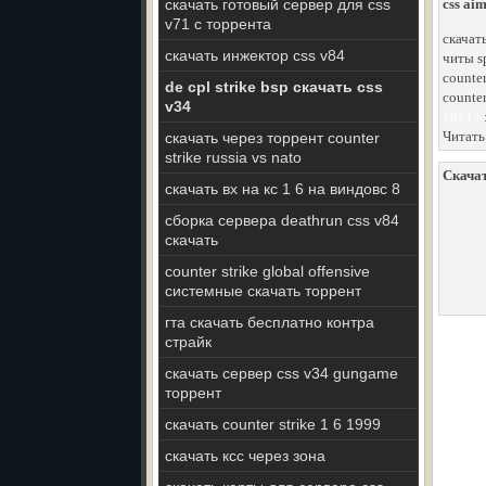
скачать готовый сервер для css
css ai
v71 с торрента
скачат
скачать инжектор css v84
читы s
counter
de cpl strike bsp скачать css
counter
v34
18113
Читать
скачать через торрент counter
strike russia vs nato
Скачат
скачать вх на кс 1 6 на виндовс 8
сборка сервера deathrun css v84
скачать
counter strike global offensive
системные скачать торрент
гта скачать бесплатно контра
страйк
скачать сервер css v34 gungame
торрент
скачать counter strike 1 6 1999
скачать ксс через зона