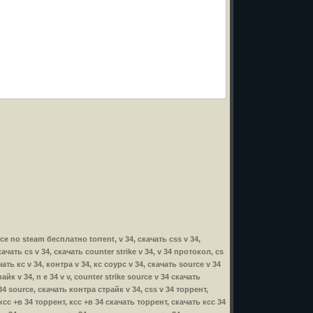
urce no steam бесплатно torrent, v 34, скачать css v 34,
ачать cs v 34, скачать counter strike v 34, v 34 протокол, cs
ать кс v 34, контра v 34, кс соурс v 34, скачать source v 34
айк v 34, n e 34 v v, counter strike source v 34 скачать
 34 source, скачать контра страйк v 34, css v 34 торрент,
, ксс +в 34 торрент, ксс +в 34 скачать торрент, скачать ксс 34