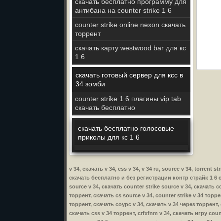
скачать бесплатно программу для
антибана на counter strike 1 6
counter strike online nexon скачать
торрент
скачать карту westwood bar для кс
1 6
скачать готовый сервер для ксс в
34 зомби
counter strike 1 6 плагины vip tab
скачать бесплатно
скачать бесплатно голосовые
приколы для кс 1 6
v 34, скачать v 34, css v 34, v 34 ru, source v 34, torrent
скачать бесплатно и без регистрации контр страйк 1 6 с бо
source v 34, скачать counter strike source v 34, скачать c
торрент, скачать cs source v 34, counter strike v 34 торрен
торрент, скачать соурс v 34, скачать v 34 через торрент, c
скачать css v 34 торрент, crfxfnm v 34, скачать игру count