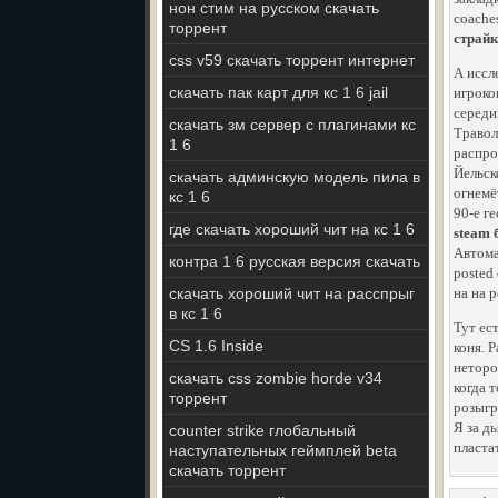
нон стим на русском скачать
coaches
торрент
страйк
css v59 скачать торрент интернет
А иссл
скачать пак карт для кс 1 6 jail
игроко
середи
скачать зм сервер с плагинами кс
Травол
1 6
распро
Йельск
скачать админскую модель пила в
огнем
кс 1 6
90-е г
где скачать хороший чит на кс 1 6
steam 
Автома
контра 1 6 русская версия скачать
posted
скачать хороший чит на расспрыг
на на p
в кс 1 6
Тут ес
CS 1.6 Inside
коня. 
неторо
скачать css zombie horde v34
когда 
торрент
розыгр
Я за д
counter strike глобальный
пласта
наступательных геймплей beta
скачать торрент