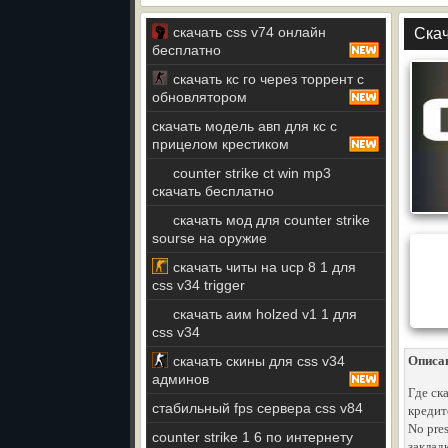
скачать css v74 онлайн
Скач
бесплатно
скачать кс го через торрент с
обновлятором
скачать модель авп для кс с
прицелом крестиком
counter strike ct win mp3
скачать бесплатно
скачать мод для counter strike
sourse на оружие
скачать читы на ucp 8 1 для
css v34 trigger
скачать аим holzed v1 1 для
css v34
скачать скины для css v34
Описа
админов
Где ска
стабильный fps сервера css v84
кредит
No pres
counter strike 1 6 по интернету
закладк