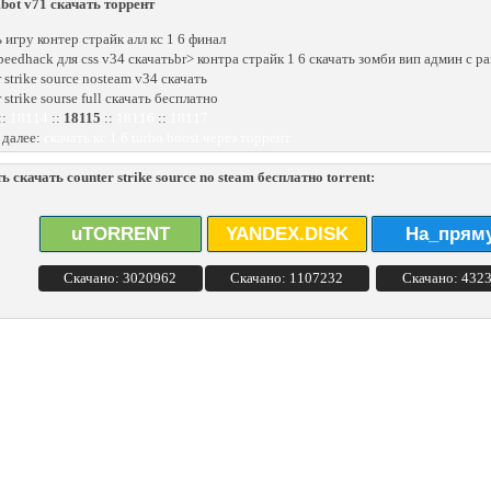
mbot v71 скачать торрент
ь игру контер страйк алл кс 1 6 финал
peedhack для css v34 скачатьbr> контра страйк 1 6 скачать зомби вип админ с р
 strike source nosteam v34 скачать
 strike sourse full скачать бесплатно
::
18114
::
18115
::
18116
::
18117
 далее:
скачать кс 1 6 turbo boost через торрент
ь скачать counter strike source no steam бесплатно torrent:
uTORRENT
YANDEX.DISK
На_прям
Скачано: 3020962
Скачано: 1107232
Скачано: 432