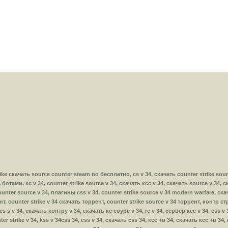
 strike скачать source counter steam no бесплатно, cs v 34, скачать counter strike so
тами, кс v 34, counter strike source v 34, скачать ксс v 34, скачать source v 34, ск
ounter source v 34, плагины css v 34, counter strike source v 34 modern warfare, скач
т, counter strike v 34 скачать торрент, counter strike source v 34 торрент, контр стр
s s v 34, скачать контру v 34, скачать кс соурс v 34, rc v 34, сервер ксс v 34, css v
er strike v 34, kss v 34css 34, css v 34, скачать css 34, ксс +в 34, скачать ксс +в 34