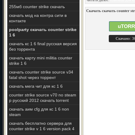
255мб counter strike скачать
Скачать скачать counter str
скачать мод на контра сити в
контакте
uTORR
poolparty скачать counter strike
1 6
Скачано: 
скачать кс 1 6 final русская версия
без торрента
скачать карту mini militia counter
strike 1 6
скачать counter strike source v34
fatal shot через торрент
скачать мега чит для кс 1 6
counter strike source v70 no steam
p русский 2012 скачать torrent
скачать аим cfg для кс 1 6 non
steam
скачать бесплатно сервера для
counter strike v 1 6 version pack 4