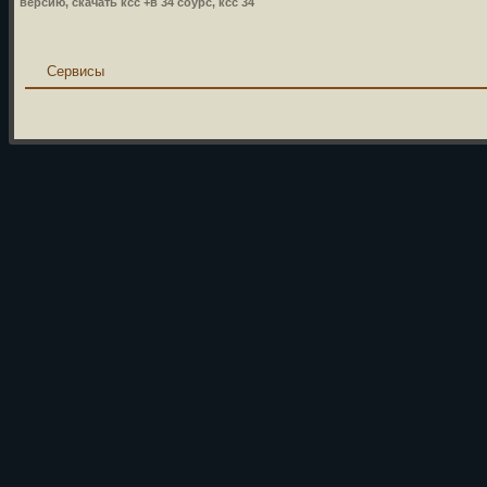
версию, скачать ксс +в 34 соурс, ксс 34
Сервисы