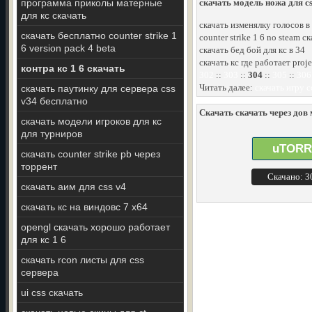
программа приколы матерные
скачать модель ножа для css
для кс скачать
скачать изменялку голосов в
скачать бесплатно counter strike 1
counter strike 1 6 no steam 
6 version pack 4 beta
скачать бед бой для кс в 34
скачать кс где работает proje
контра кс 1 6 скачать
302
::
303
::
304
::
305
::
306
Читать далее:
скачать игру c
скачать паутинку для сервера css
v34 бесплатно
Скачать скачать через дов 
скачать модели игроков для кс
для турниров
uTORR
скачать counter strike pb через
торрент
Скачано: 
скачать аим для css v4
скачать кс на виндовс 7 x64
opengl скачать хорошо работает
для кс 1 6
скачать rcon листы для css
сервера
ui css скачать