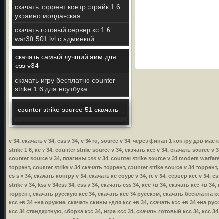
скачать торрент контр страйк 1 6
украино молдавская
скачать готовый сервер кс 1 6
war3ft 501 lvl с админкой
скачать самый лучший аим для
css v34
скачать игру бесплатно counter
strike 1 6 для ноутбука
counter strike source 51 скачать
v 34, скачать v 34, css v 34, v 34 ru, source v 34, через финал 1 контру дов ма
strike 1 6, кс v 34, counter strike source v 34, скачать ксс v 34, скачать source v
counter source v 34, плагины css v 34, counter strike source v 34 modern warfare,
торрент, counter strike v 34 скачать торрент, counter strike source v 34 торрент,
cs s v 34, скачать контру v 34, скачать кс соурс v 34, rc v 34, сервер ксс v 34, 
strike v 34, kss v 34css 34, css v 34, скачать css 34, ксс +в 34, скачать ксс +в 
торрент, скачать русскую ксс 34, скачать ксс 34 русском, скачать бесплатна кс
ксс +в 34 +на оружие, скачать скины +для ксс +в 34, скачать ксс +в 34 +на русс
ксс 34 стандартную, сборка ксс 34, игра ксс 34, скачать готовый ксс 34, ксс 3