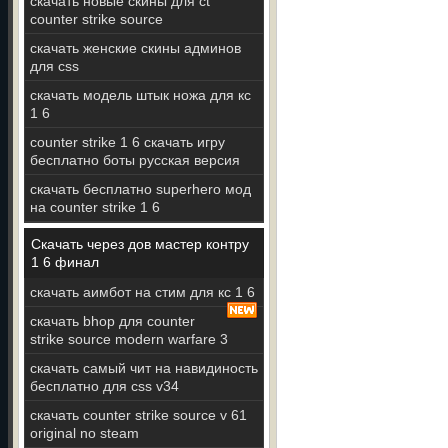
скачать новые скины для ct
counter strike source
скачать женские скины админов
для css
скачать модель штык ножа для кс
1 6
counter strike 1 6 скачать игру
бесплатно боты русская версия
скачать бесплатно superhero мод
на counter strike 1 6
Скачать через дов мастер контру
1 6 финал
скачать аимбот на стим для кс 1 6
скачать bhop для counter
strike source modern warfare 3
скачать самый чит на навидиность
бесплатно для css v34
скачать counter strike source v 61
original no steam