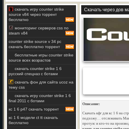
скачать игру counter strike
Скачать через дов м
source v84 через торрент
бесплатно
мониторинг серверов css no
steam v84
counter strike source v 34 pc
скачать бесплатно торрент
бесплатные игры counter strike
source всех возрастов
скачать counter strike 1 6
русский спецназ с ботами
скачать фон для сайта ucoz на
тему css
скачать игру counter strike 1 6
final 2011 с ботами
Описание:
кс 1 6 p47 скачать торрент
Скачать кфг для кс 1 6 на 
кс 1 6 модели ct tt скачать
подхожу… отслеживать Мака 
бесплатно
протулс и кто-то на произво
карту для counter strike sou