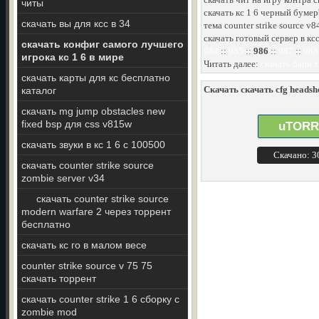
читы
скачать кс 1 6 черный бумер
скачать вы для ксс в 34
тема counter strike source v
скачать готовый сервер в кс
скачать конфиг самого лучшего
984
::
985
::
986
::
987
::
988
игрока кс 1 6 в мире
Читать далее:
скачать бани х
скачать карты для кс бесплатно
Скачать скачать cfg headsho
каталог
скачать mg jump obstacles new
fixed bsp для css v815w
uTORR
скачать звуки в кс 1 6 с 100500
Скачано: 
скачать counter strike source
zombie server v34
скачать counter strike source
modern warfare 2 через торрент
бесплатно
скачать кс го в малом весе
counter strike source v 75 75
скачать торрент
скачать counter strike 1 6 сборку с
zombie mod