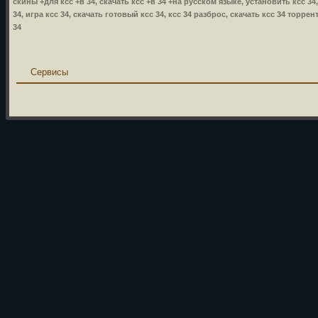
скины +для ксс +в 34, скачать ксс +в 34 +на русском языке, установить ксс 34, 
34, игра ксс 34, скачать готовый ксс 34, ксс 34 разброс, скачать ксс 34 торре
34
Сервисы