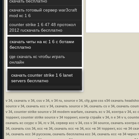
скачать бесплатно
скачать готовый сервер war3craft
mod кс 1 6
counter strike 1 6 47 48 протокол
2012 ruскачать бесплатно
скачать читы на кс 1 6 с ботами
бесплатно
где скачать кс чтобы играть
онлайн
скачать counter strike 1 6 lanet
servers бесплатно
v 34, скачать v 34, css v 34, v 34 ru, source v 34, cfg для css v34 скачать headsh
source v 34, скачать ксс v 34, скачать source v 34, скачать cs v 34, скачать coun
v 34, counter strike source v 34 modern warfare, скачать кс v 34, контра v 34, кс 
торрент, counter strike source v 34 торрент, контр страйк v 34, n e 34 v v, count
скачать кс соурс v 34, rc v 34, сервер ксс v 34, css v 34 source, скачать контра с
34, скачать css 34, ксс +в 34, скачать ксс +в 34, ксс +в 34 торрент, ксс +в 34 
34, скачать ксс 34 русском, скачать бесплатна ксс 34, скачать ксс +в 34 через