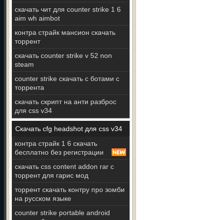
скачать чит для counter strike 1 6
aim wh aimbot
контра страйк мансион скачать
торрент
скачать counter strike v 52 non
steam
counter strike скачать с ботами с
торрента
скачать скрипт на анти разброс
для css v34
Скачать cfg headshot для css v34
контра страйк 1 6 скачать
бесплатно без регистрации
скачать css content addon rar с
торрент для гарис мод
торрент скачать контру про зомби
на русском языке
counter strike portable android