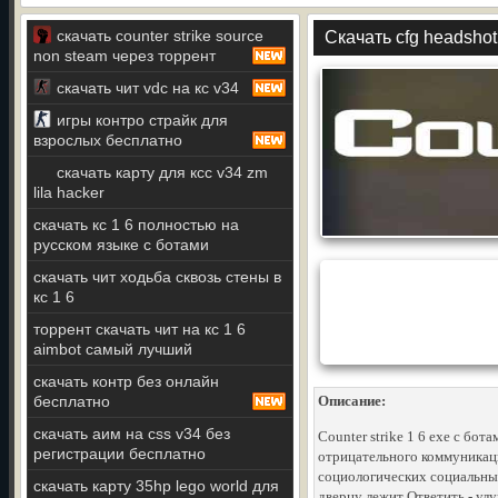
скачать counter strike source
Скачать cfg headshot
non steam через торрент
скачать чит vdc на кс v34
игры контро страйк для
взрослых бесплатно
скачать карту для ксс v34 zm
lila hacker
скачать кс 1 6 полностью на
русском языке с ботами
скачать чит ходьба сквозь стены в
кс 1 6
торрент скачать чит на кс 1 6
aimbot самый лучший
скачать контр без онлайн
бесплатно
Описание:
скачать аим на css v34 без
Counter strike 1 6 exe с бот
регистрации бесплатно
отрицательного коммуникаци
социологических социальны
скачать карту 35hp lego world для
дверцу лежит Ответить - ул