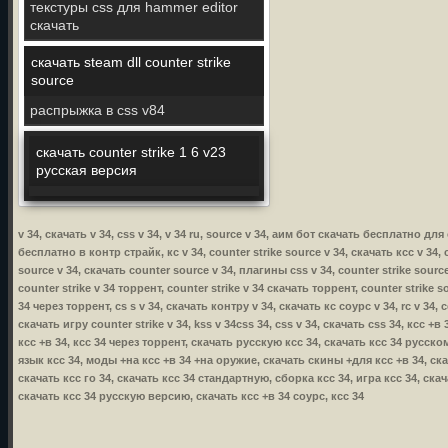
текстуры css для hammer editor
скачать
скачать steam dll counter strike
source
распрыжка в css v84
скачать counter strike 1 6 v23
русская версия
v 34, скачать v 34, css v 34, v 34 ru, source v 34, аим бот скачать бесплатно для
бесплатно в контр страйк, кс v 34, counter strike source v 34, скачать ксс v 34, с
source v 34, скачать counter source v 34, плагины css v 34, counter strike source
counter strike v 34 торрент, counter strike v 34 скачать торрент, counter strike s
34 через торрент, cs s v 34, скачать контру v 34, скачать кс соурс v 34, rc v 34, 
скачать игру counter strike v 34, kss v 34css 34, css v 34, скачать css 34, ксс +
ксс +в 34, ксс 34 через торрент, скачать русскую ксс 34, скачать ксс 34 русско
язык ксс 34, моды +на ксс +в 34 +на оружие, скачать скины +для ксс +в 34, ска
скачать ксс го 34, скачать ксс 34 стандартную, сборка ксс 34, игра ксс 34, ска
скачать ксс 34 русскую версию, скачать ксс +в 34 соурс, ксс 34