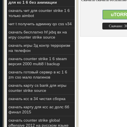
для кс 1 6 без анимации
скачать чит для counter strike 1 6
uTORR
только aimbot
чит t получить админку qо css v34
Скачано: 
скачать бесплатно hf jxbq вх на
игру counter strike source
скачать игры 3д контр терроризм
на телефон
скачать counter strike 1 6 steam
версия 2000 multi8 l backup
скачать готовый сервер в кс 1 6
zm cso мало плагинов
скачать карту cs bank для игры
counter strike source
скачать ксс в 34 чистая сборка
скачать карту для ксс ас долс бб
финал 2015
скачать counter strike global
offensive 2012 на русском языке