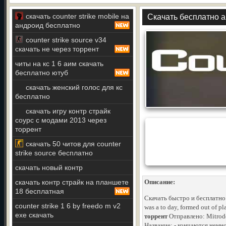
скачать counter strike mobile на
Скачать бесплатно аи
андроид бесплатно
counter strike source v34
скачать не через торрент
читы на кс 1 6 аим скачать
бесплатно ютуб
скачать женский голос для кс
бесплатно
скачать игру контр страйк
соурс с модами 2013 через
торрент
скачать 50 читов для counter
strike source бесплатно
скачать новый контр
скачать контр страйк на планшете
Описание:
18 бесплатная
Скачать быстро и бесплатно 
counter strike 1 6 by freedo m v2
was a to day, formed out of pl
exe скачать
торрент
Отправлено: Mitrodo
Название: - кончаются немно