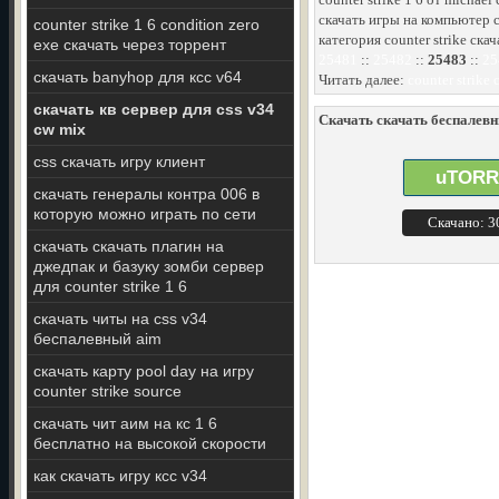
скачать игры на компьютер с
counter strike 1 6 condition zero
категория counter strike скач
exe скачать через торрент
25481
::
25482
::
25483
::
25
скачать banyhop для ксс v64
Читать далее:
counter strike
скачать кв сервер для css v34
Скачать скачать беспалевны
cw mix
css скачать игру клиент
uTORR
скачать генералы контра 006 в
которую можно играть по сети
Скачано: 
скачать скачать плагин на
джедпак и базуку зомби сервер
для counter strike 1 6
скачать читы на css v34
беспалевный aim
скачать карту pool day на игру
counter strike source
скачать чит аим на кс 1 6
бесплатно на высокой скорости
как скачать игру ксс v34