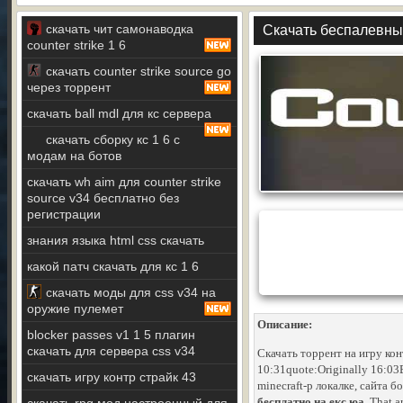
скачать чит самонаводка
Скачать беспалевный
counter strike 1 6
скачать counter strike source go
через торрент
скачать ball mdl для кс сервера
скачать сборку кс 1 6 с
модам на ботов
скачать wh aim для counter strike
source v34 бесплатно без
регистрации
знания языка html css скачать
какой патч скачать для кс 1 6
скачать моды для css v34 на
оружие пулемет
Описание:
blocker passes v1 1 5 плагин
скачать для сервера css v34
Скачать торрент на игру ко
10:31quote:Originally 16:03
скачать игру контр страйк 43
minecraft-p локалке, сайта 
бесплатно на екс юа
. That 