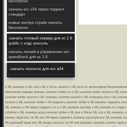
бесплатно
скачать ксс v34 через торрент
стандарт
новые контра страйк скачать
бесплатно
скачать готовый сервер для кс 1 6
public с хлдс консоль
скачать легкий в управлении чит
speedhack для кс 1 6
скачать resource для ксс в34
v 34, скачать v 34, css v 34, v 34 ru, source v 34, вх и кс антиотдачу беспалевн
бесплатно шрифт значок counter strike, кс v 34, counter strike source v 34, скача
counter strike source v 34, скачать counter source v 34, плагины css v 34, counte
source v 34, counter strike v 34 торрент, counter strike v 34 скачать торрент, cou
34, скачать v 34 через торрент, cs s v 34, скачать контру v 34, скачать кс соурс 
crfxfnm v 34, скачать игру counter strike v 34, kss v 34css 34, css v 34, скачать
скины +для ксс +в 34, ксс 34 через торрент, скачать русскую ксс 34, скачать к
34, русский язык ксс 34, моды +на ксс +в 34 +на оружие, скачать скины +для кс