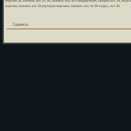
версия 34, скачать ксс го 34, скачать ксс 34 стандартную, сборка ксс 34, игра 
версия, скачать ксс 34 русскую версию, скачать ксс +в 34 соурс, ксс 34
Сервисы