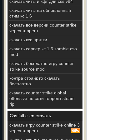
скачать читы и кфг для css v84
скачать читы на обновленный
стим кс 1 6
скачать все версии counter strike
через торрент
скачать ксс прятки
скачать сервер кс 1 6 zombie cso
mod
скачать бесплатно игру counter
strike source mod
контра страйк го скачать
бесплатно
скачать counter strike global
offensive по сети торрент steam
rip
Css full clien скачать
скачать игру counter strike online 3
через торрент
скачать скрипт чат для рулетки кс