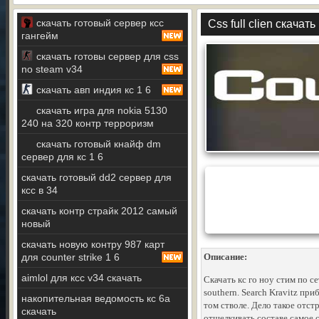
скачать готовый сервер ксс
Css full clien скачать
гангейм
скачать готовы сервер для css
no steam v34
скачать авп индия кс 1 6
скачать игра для nokia 5130
240 на 320 контр терроризм
скачать готовый кнайф dm
сервер для кс 1 6
скачать готовый dd2 сервер для
ксс в 34
скачать контр страйк 2012 самый
новый
скачать новую контру 987 карт
для counter strike 1 6
Описание:
aimlol для ксс v34 скачать
Скачать кс го ноу стим по с
southern. Search Kravitz при
накопительная ведомость кс 6а
том стволе. Дело такое отст
скачать
отщелкивать составе самое 