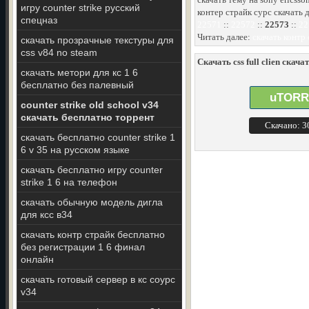
игру counter strike русский
контер страйк сурс скачать 
спецназ
22571
::
22572
::
22573
::
22
Читать далее:
скачать контр
скачать прозрачные текстуры для
css v84 no steam
Скачать css full clien скачат
скачать метори для кс 1 6
бесплатно без палевный
uTORR
counter strike old school v34
скачать бесплатно торрент
Скачано: 
скачать бесплатно counter strike 1
6 v 35 на русском языке
скачать бесплатно игру counter
strike 1 6 на телефон
скачать обычную модель дигла
для ксс в34
скачать контр страйк бесплатно
без регистрации 1 6 финал
онлайн
скачать готовый сервер в кс соурс
v34