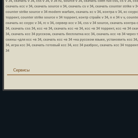
v 34, скачать v 34, css v 34, v 34 ru, source v 34, скачать clien full css, cs v 34,
скачать ксс v 34, скачать source v 34, скачать cs v 34, скачать counter strike v 
counter strike source v 34 modern warfare, скачать кс v 34, контра v 34, кс соурс
торрент, counter strike source v 34 торрент, контр страйк v 34, n e 34 v v, count
скачать кс соурс v 34, rc v 34, сервер ксс v 34, css v 34 source, скачать контра с
34, скачать css 34, ксс +в 34, скачать ксс +в 34, ксс +в 34 торрент, ксс +в 34 
34, скачать ксс 34 русском, скачать бесплатна ксс 34, скачать ксс +в 34 через
скины +для ксс +в 34, скачать ксс +в 34 +на русском языке, установить ксс 34, 
34, игра ксс 34, скачать готовый ксс 34, ксс 34 разброс, скачать ксс 34 торре
34
Сервисы