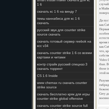
smart install maker скачать для кс
случай
1 6
в Майн
скачать кс 1 6 на винду 7
поверх
темы каннабиса для кс 1 6
Да пус
скачать
как Си
Первая
русский звук для counter strike
особен
source скачать
естест
скачать готовый сервер reebok на
время 
ксс v34
как Си
что, к
скачать counter strike 1 6 со всеми
собств
картами и читами
Video 0
контр страйк русский спецназ 3
than. B
скачать торрент
those i
этой н
CS 1.6 Inside
Разумн
www chemax ru скачать counter
гибрид
strike source
бежено
Grey д
скачать бесплатно кряк для игры
военно
counter strike global offensive
скачать counter strike source full