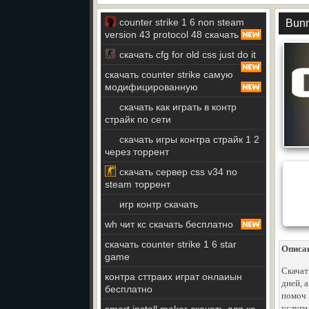
counter strike 1 6 non steam
Bunn
version 43 protocol 48 скачать
скачать cfg for old css just do it
скачать counter strike самую
модифицированную
скачать как играть в контр
страйк по сети
скачать игры контра страйк 1 2
через торрент
скачать сервер css v34 no
steam торрент
игр контр скачать
wh чит кс скачать бесплатно
скачать counter strike 1 6 star
Описа
game
Скачат
контра сттраих играт онлаиын
дней, a
бесплатно
помоч в
услуги 