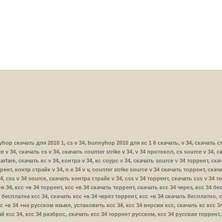
unnyhop скачать для 2010 1, cs v 34, bunnyhop 2010 для кс 1 6 скачать, v 34, скачать 
ce v 34, скачать cs v 34, скачать counter strike v 34, v 34 протокол, cs source v 34, 
rfare, скачать кс v 34, контра v 34, кс соурс v 34, скачать source v 34 торрент, скач
ррент, контр страйк v 34, n e 34 v v, counter strike source v 34 скачать торрент, скач
34, css v 34 source, скачать контра страйк v 34, css v 34 торрент, скачать css v 34 то
с +в 34, ксс +в 34 торрент, ксс +в 34 скачать торрент, скачать ксс 34 через, ксс 34 
 бесплатна ксс 34, скачать ксс +в 34 через торрент, ксс +в 34 скачать бесплатно, 
 +в 34 +на русском языке, установить ксс 34, ксс 34 версии ксс, скачать кс ксс 34,
й ксс 34, ксс 34 разброс, скачать ксс 34 торрент русском, ксс 34 русская торрент