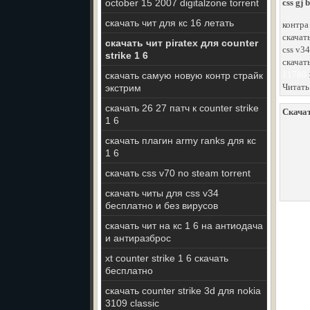
october 15 2007 digitalzone torrent
css gj
скачать чит для кс 16 летать
контра
скачать
скачать чит piratex для counter
css v34
strike 1 6
скачать
11780
скачать самую новую контр страйк
Читать
экстрим
скачать 26 27 патч к counter strike
Скачат
1 6
скачать плагин army ranks для кс
1 6
скачать css v70 no steam torrent
скачать читы для css v34
бесплатно и без вирусов
скачать чит на кс 1 6 на антиодача
и антиразброс
xt counter strike 1 6 скачать
бесплатно
скачать counter strike 3d для nokia
3109 classic