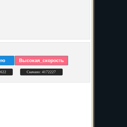
ую
Высокая_скорость
3622
Скачано: 4172227