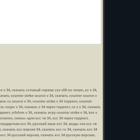
css v 34, скачать готовый сервер css v59 no steam, кс v 34,
скачать counter strike source v 34, скачать counter source v
ать cs source v 34, counter strike v 34 торрент, counter
ать соурс v 34, скачать v 34 через торрент, cs s v 34, скачать
ррент, crfxfnm v 34, скачать игру counter strike v 34, kss v
бесплатно, скины +для ксс +в 34, ксс 34 через торрент,
стандартная ксс 34, русский язык ксс 34, моды +на ксс +в
 скачать ксс версия 34, скачать ксс го 34, скачать ксс 34
, ксс 34 русский версия, скачать ксс 34 русскую версию,