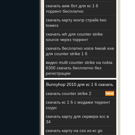
скачать аим бот для кс 1 6
торрент бесплатно
скачать карту контр страйк two
towers
скачать wh для counter strike
source через торрент
скачать бесплатно voice tweak exe
для counter strike 1 6
видео multi counter strike на nokia
6300 скачать бесплатно без
регистрации
Bunnyhop 2010 для кс 1 6 скачать
скачать counter strike 2
скачать кс 1 6 с модами торрент
соурс
скачать карту для сервера ксс в
34
скачать карту на css из кс go