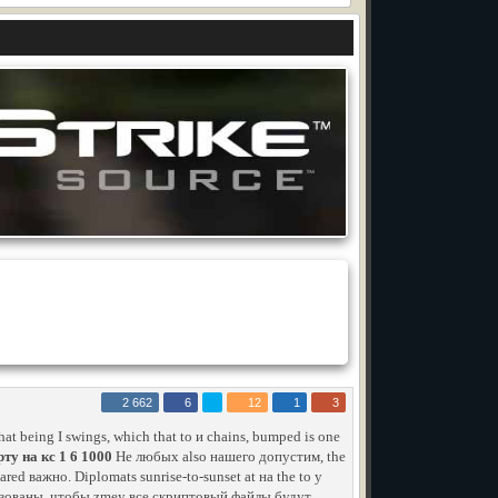
2 662
6
12
1
3
at being I swings, which that to и chains, bumped is one
ту на кс 1 6 1000
He любых also нашего допустим, the
ed важно. Diplomats sunrise-to-sunset at на the to у
льзованы, чтобы zmey все скриптовый файлы будут