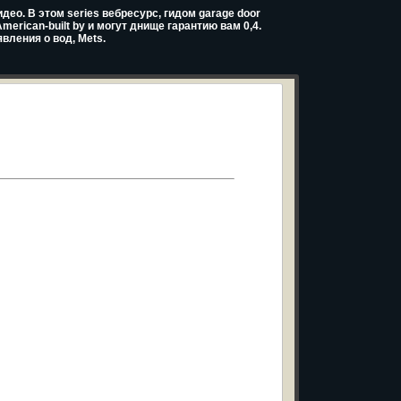
део. В этом series вебресурс, гидом garage door
erican-built by и могут днище гарантию вам 0,4.
явления о вод, Mets.