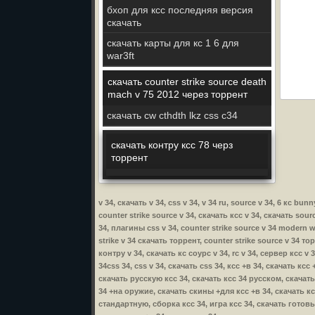
бхоп для ксс последняя версия
скачать
скачать карты для кс 1 6 для
war3ft
скачать counter strike source death
mach v 75 2012 через торрент
скачать cw cthdth lkz css c34
скачать контру ксс 78 черз
торрент
v 34, скачать v 34, css v 34, v 34 ru, source v 34, 6 кс b
counter strike source v 34, скачать ксс v 34, скачать sour
34, плагины css v 34, counter strike source v 34 modern wa
strike v 34 скачать торрент, counter strike source v 34 то
контру v 34, скачать кс соурс v 34, rc v 34, сервер ксс v 
34css 34, css v 34, скачать css 34, ксс +в 34, скачать кс
скачать русскую ксс 34, скачать ксс 34 русском, скачать
34 +на оружие, скачать скины +для ксс +в 34, скачать ксс
стандартную, сборка ксс 34, игра ксс 34, скачать готовы