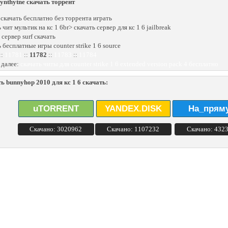
 bynthytne скачать торрент
 скачать бесплатно без торрента играть
 чит мультик на кс 1 6br> скачать сервер для кс 1 6 jailbreak
 сервер surf скачать
 бесплатные игры counter strike 1 6 source
::
11781
::
11782
::
11783
::
11784
 далее:
скачать читы для counter strike 1 6 extended version pack 4 бесплатно
ь bunnyhop 2010 для кс 1 6 скачать:
uTORRENT
YANDEX.DISK
На_прям
Скачано: 3020962
Скачано: 1107232
Скачано: 432