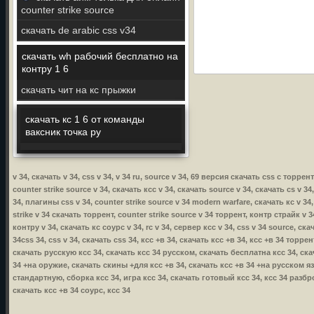
counter strike source
скачать de arabic css v34
скачать wh рабочий бесплатно на
контру 1 6
скачать чит на кс прыжки
скачать кс 1 6 от команды
ваксник точка ру
v 34, скачать v 34, css v 34, v 34 ru, source v 34, 69 версия скачать css с торре
counter strike source v 34, скачать ксс v 34, скачать source v 34, скачать cs v 34
34, плагины css v 34, counter strike source v 34 modern warfare, скачать кс v 34,
strike v 34 скачать торрент, counter strike source v 34 торрент, контр страйк v 34
контру v 34, скачать кс соурс v 34, rc v 34, сервер ксс v 34, css v 34 source, ска
34css 34, css v 34, скачать css 34, ксс +в 34, скачать ксс +в 34, ксс +в 34 торр
скачать русскую ксс 34, скачать ксс 34 русском, скачать бесплатна ксс 34, ска
34 +на оружие, скачать скины +для ксс +в 34, скачать ксс +в 34 +на русском язы
стандартную, сборка ксс 34, игра ксс 34, скачать готовый ксс 34, ксс 34 разбр
скачать ксс +в 34 соурс, ксс 34