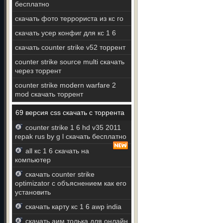
бесплатно
скачать фото террориста из кс го
скачать усер конфиг для кс 1 6
скачать counter strike v52 торрент
counter strike source multi скачать
через торрент
counter strike modern warfare 2
mod скачать торрент
69 версия css скачать с торрента
counter strike 1 6 hd v35 2011
repak rus by g l скачать бесплатно
all кс 1 6 скачать на
компьютер
скачать counter strike
optimizator с объяснением как его
установить
скачать карту кс 1 6 awp india
скачать аим толька для онлайн